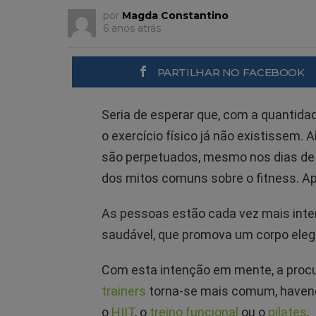
por
Magda Constantino
6 anos atrás
PARTILHAR NO FACEBOOK
Seria de esperar que, com a quantida
o exercício físico já não existissem. 
são perpetuados, mesmo nos dias de 
dos mitos comuns sobre o fitness. A
As pessoas estão cada vez mais inte
saudável, que promova um corpo elega
Com esta intenção em mente, a procu
trainers
torna-se mais comum, havend
o
HIIT
, o
treino funcional
ou o
pilates
.