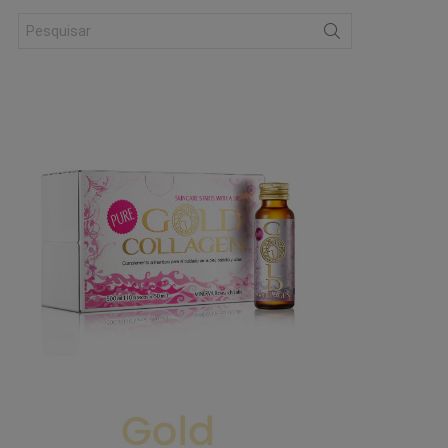
Search
for: