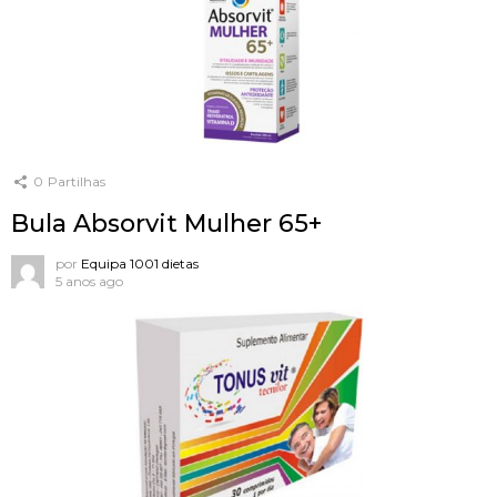
0
Partilhas
Bula Absorvit Mulher 65+
por
Equipa 1001 dietas
5 anos ago