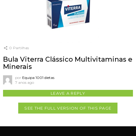
0
Partilhas
Bula Viterra Clássico Multivitaminas e
Minerais
por
Equipa 1001 dietas
7 anos ago
LEAVE A REPLY
SEE THE FULL VERSION OF THIS PAGE