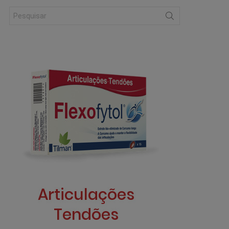
Search
for: