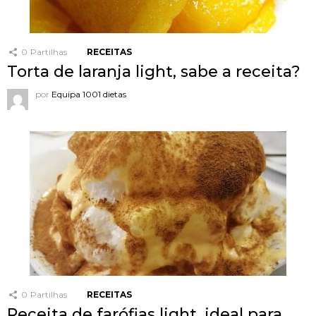
0
Partilhas
RECEITAS
Torta de laranja light, sabe a receita?
por
Equipa 1001 dietas
0
Partilhas
RECEITAS
Receita de farófias light, ideal para