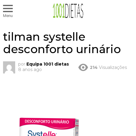
Menu
tilman systelle
desconforto urinário
por
Equipa 1001 dietas
214
Visualizações
8 anos ago