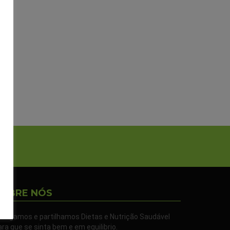
SOBRE NÓS
ivulgamos e partilhamos Dietas e Nutrição Saudável
ara que se sinta bem e em equilibrio.