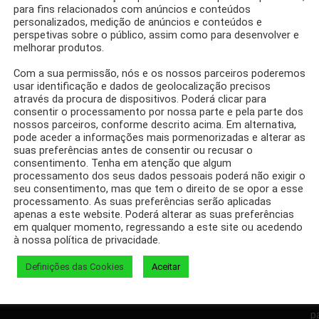
para fins relacionados com anúncios e conteúdos
personalizados, medição de anúncios e conteúdos e
perspetivas sobre o público, assim como para desenvolver e
BULAS
MARCAS
melhorar produtos.
til Óleo de Fígado de
Com a sua permissão, nós e os nossos parceiros poderemos
usar identificação e dados de geolocalização precisos
através da procura de dispositivos. Poderá clicar para
consentir o processamento por nossa parte e pela parte dos
nossos parceiros, conforme descrito acima. Em alternativa,
pode aceder a informações mais pormenorizadas e alterar as
suas preferências antes de consentir ou recusar o
consentimento. Tenha em atenção que algum
processamento dos seus dados pessoais poderá não exigir o
seu consentimento, mas que tem o direito de se opor a esse
Facebook
Twitter
processamento. As suas preferências serão aplicadas
apenas a este website. Poderá alterar as suas preferências
em qualquer momento, regressando a este site ou acedendo
à nossa política de privacidade.
Definições das Cookies
Aceitar
D
p