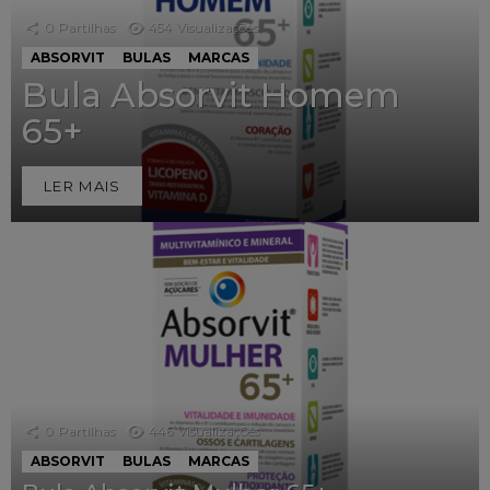
0
Partilhas
454
Visualizações
ABSORVIT
BULAS
MARCAS
Bula Absorvit Homem
65+
LER MAIS
0
Partilhas
446
Visualizações
ABSORVIT
BULAS
MARCAS