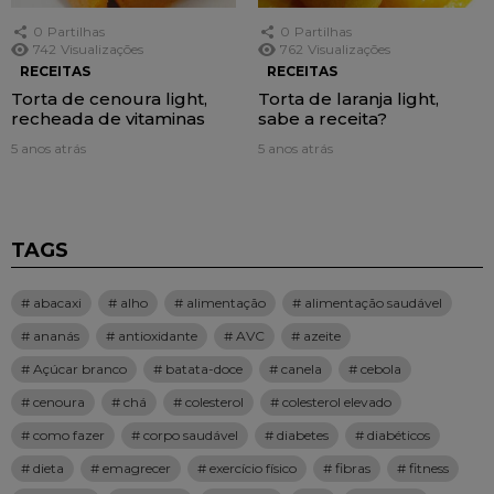
0
Partilhas
0
Partilhas
742
Visualizações
762
Visualizações
RECEITAS
RECEITAS
Torta de cenoura light,
Torta de laranja light,
recheada de vitaminas
sabe a receita?
5 anos atrás
5 anos atrás
TAGS
abacaxi
alho
alimentação
alimentação saudável
ananás
antioxidante
AVC
azeite
Açúcar branco
batata-doce
canela
cebola
cenoura
chá
colesterol
colesterol elevado
como fazer
corpo saudável
diabetes
diabéticos
dieta
emagrecer
exercício físico
fibras
fitness