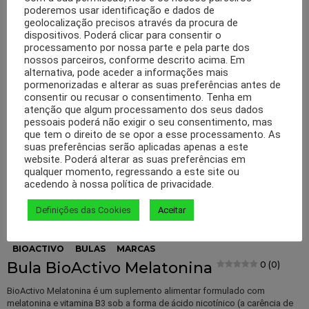
poderemos usar identificação e dados de
geolocalização precisos através da procura de
dispositivos. Poderá clicar para consentir o
processamento por nossa parte e pela parte dos
nossos parceiros, conforme descrito acima. Em
alternativa, pode aceder a informações mais
pormenorizadas e alterar as suas preferências antes de
consentir ou recusar o consentimento. Tenha em
atenção que algum processamento dos seus dados
pessoais poderá não exigir o seu consentimento, mas
que tem o direito de se opor a esse processamento. As
suas preferências serão aplicadas apenas a este
website. Poderá alterar as suas preferências em
qualquer momento, regressando a este site ou
acedendo à nossa política de privacidade.
Definições das Cookies
Aceitar
0
Partilhas
320
Visualizações
BIOACTIVO
BULAS
MARCAS
Bula BioActivo Melatonina
0 (0)
BioActivo Melatonina é um suplemento alimentar formulado com
melatonina e vitamina B3 sob a forma de ácido nicotínico (a carência de