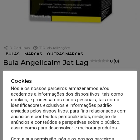
0
Partilhas
310
Visualizações
BULAS
MARCAS
OUTRAS MARCAS
Bula Angelicalm Jet Lag
0 (0)
Angelicalm Jet Lag Cápsulas, suplemento alimentar de melatonina que
contribui para o alívio dos sintomas subjetivos da diferença horária e para
Cookies
reduzir o tempo necessário para adormecer. Angelical Jet Lag contém
Nós e os nossos parceiros armazenamos e/ou
Vitamina B1, Vitamina B6, Vitamina B12, Niacina e a Biotina que
acedemos a informações dos dispositivos, tais como
contribuiem para uma normal função psicológica e para o normal
cookies, e processamos dados pessoais, tais como
MAIS
funcionamento do sistema nervoso. […]
identificadores exclusivos e informações padrão
enviadas pelos dispositivos, para fins relacionados com
por
Equipa 1001 dietas
anúncios e conteúdos personalizados, medição de
7 anos atrás
anúncios e conteúdos e perspetivas sobre o público,
assim como para desenvolver e melhorar produtos.
Com a sua permissão, nós e os nossos parceiros