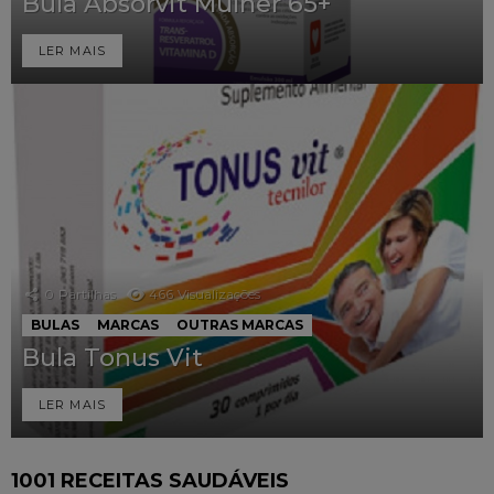
Bula Absorvit Mulher 65+
LER MAIS
0
Partilhas
466
Visualizações
BULAS
MARCAS
OUTRAS MARCAS
Bula Tonus Vit
LER MAIS
1001 RECEITAS SAUDÁVEIS