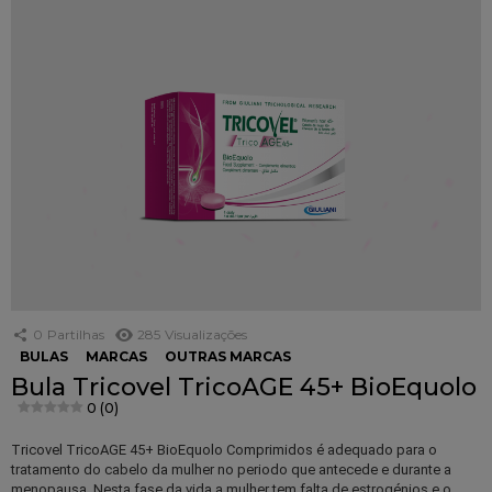
0
Partilhas
285
Visualizações
BULAS
MARCAS
OUTRAS MARCAS
Bula Tricovel TricoAGE 45+ BioEquolo
0 (0)
Tricovel TricoAGE 45+ BioEquolo Comprimidos é adequado para o
tratamento do cabelo da mulher no periodo que antecede e durante a
menopausa. Nesta fase da vida a mulher tem falta de estrogénios e o