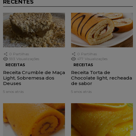
RECENTES
0
Partilhas
0
Partilhas
593
Visualizações
477
Visualizações
RECEITAS
RECEITAS
Receita Crumble de Maça
Receita Torta de
Light, Sobremesa dos
Chocolate light, recheada
Deuses
de sabor
5 anos atrás
5 anos atrás