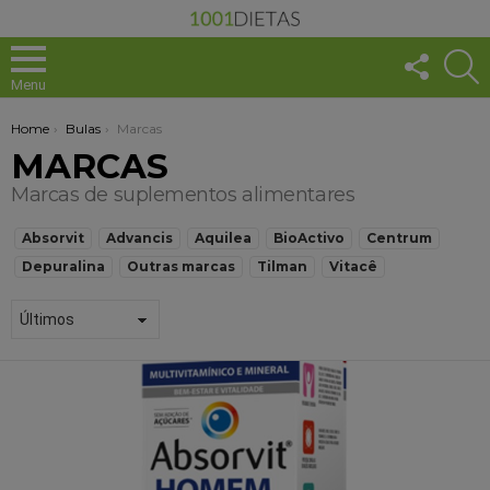
FOLLO
S
US
Menu
You are here:
Home
Bulas
Marcas
MARCAS
Marcas de suplementos alimentares
SUBTERMS
Absorvit
Advancis
Aquilea
BioActivo
Centrum
Depuralina
Outras marcas
Tilman
Vitacê
1001
DICAS
+
SAUDÁVEL