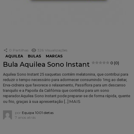
0
Partilhas
326
Visualizações
AQUILEA
BULAS
MARCAS
Bula Aquilea Sono Instant
0 (0)
Aquilea Sono Instant 25 saquetas contém melatonina, que contribui para
reduzir o tempo necessário para adormecer consumindo 1mg ao deitar,
Erva-cidreira que favorece o relaxamento, Passiflora para um descanso
tranquilo e a Papoila da Califórnia que contribui para um sono
reparador.Aquilea Sono Instant pode preparar-se de forma rápida, quente
MAIS
ou frio, graças à sua apresentação […]
por
Equipa 1001 dietas
7 anos atrás