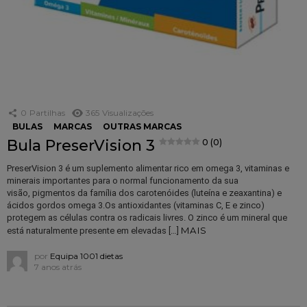
0
Partilhas
365
Visualizações
BULAS
MARCAS
OUTRAS MARCAS
Bula PreserVision 3
0 (0)
PreserVision 3 é um suplemento alimentar rico em omega 3, vitaminas e
minerais importantes para o normal funcionamento da sua
visão, pigmentos da família dos carotenóides (luteína e zeaxantina) e
ácidos gordos omega 3.Os antioxidantes (vitaminas C, E e zinco)
protegem as células contra os radicais livres. O zinco é um mineral que
MAIS
está naturalmente presente em elevadas […]
por
Equipa 1001 dietas
7 anos atrás