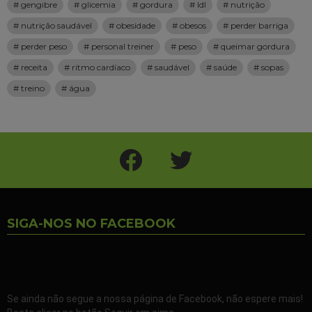
gengibre
glicemia
gordura
ldl
nutrição
nutrição saudável
obesidade
obesos
perder barriga
perder peso
personal treiner
peso
queimar gordura
receita
ritmo cardíaco
saudável
saúde
sopas
treino
água
Facebook
Twitter
SIGA-NOS NO FACEBOOK
Se ainda não segue a nossa página de Facebook, não espere mais!