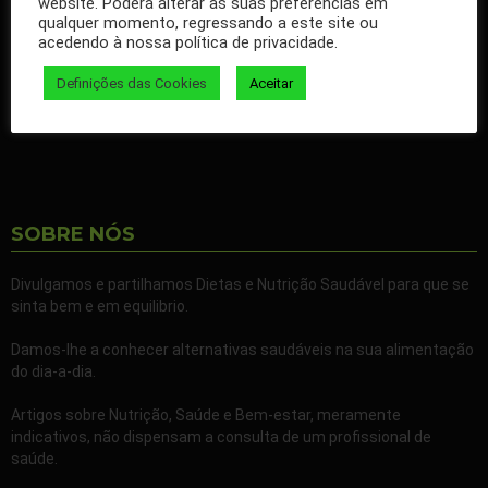
website. Poderá alterar as suas preferências em
qualquer momento, regressando a este site ou
Ao seguir a nossa página passa a receber gratuitamente os
acedendo à nossa política de privacidade.
nossos artigos no seu Facebook.
Definições das Cookies
Aceitar
Partilhe também a nossa página com todos os seus familiares e
amigos.
SOBRE NÓS
Divulgamos e partilhamos Dietas e Nutrição Saudável para que se
sinta bem e em equilibrio.
Damos-lhe a conhecer alternativas saudáveis na sua alimentação
do dia-a-dia.
Artigos sobre Nutrição, Saúde e Bem-estar, meramente
indicativos, não dispensam a consulta de um profissional de
saúde.