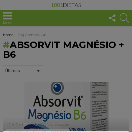
FOLLO
S
US
Menu
You are here:
Home
Tag Archives: Absorvit Magnésio + B6
ABSORVIT MAGNÉSIO +
B6
1001
DICAS
+
SAUDÁVEL
0
Partilhas
325
Visualizações