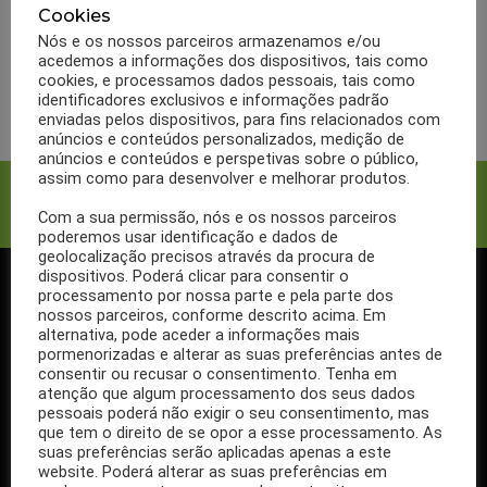
ABSORVIT
BULAS
MARCAS
Cookies
Bula Absorvit Silver
Nós e os nossos parceiros armazenamos e/ou
acedemos a informações dos dispositivos, tais como
cookies, e processamos dados pessoais, tais como
LER MAIS
identificadores exclusivos e informações padrão
enviadas pelos dispositivos, para fins relacionados com
anúncios e conteúdos personalizados, medição de
anúncios e conteúdos e perspetivas sobre o público,
assim como para desenvolver e melhorar produtos.
Facebook
Twitter
Com a sua permissão, nós e os nossos parceiros
poderemos usar identificação e dados de
geolocalização precisos através da procura de
dispositivos. Poderá clicar para consentir o
processamento por nossa parte e pela parte dos
SIGA-NOS NO FACEBOOK
nossos parceiros, conforme descrito acima. Em
alternativa, pode aceder a informações mais
pormenorizadas e alterar as suas preferências antes de
consentir ou recusar o consentimento. Tenha em
atenção que algum processamento dos seus dados
pessoais poderá não exigir o seu consentimento, mas
Se ainda não segue a nossa página de Facebook, não espere mais!
que tem o direito de se opor a esse processamento. As
Basta clicar no botão Seguir em cima.
suas preferências serão aplicadas apenas a este
website. Poderá alterar as suas preferências em
Ao seguir a nossa página passa a receber gratuitamente os