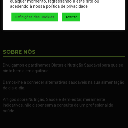
qualquer momento, regressando a este site ou
nossos artigos no seu Facebook.
acedendo à nossa política de privacidade.
Partilhe também a nossa página com todos os seus familiares e
Definições das Cookies
Aceitar
amigos.
SOBRE NÓS
Divulgamos e partilhamos Dietas e Nutrição Saudável para que se
sinta bem e em equilibrio.
Damos-lhe a conhecer alternativas saudáveis na sua alimentação
do dia-a-dia.
Artigos sobre Nutrição, Saúde e Bem-estar, meramente
indicativos, não dispensam a consulta de um profissional de
saúde.