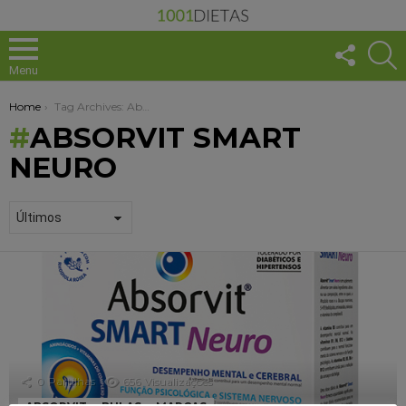
FOLLO
S
US
Menu
You are here:
Home
Tag Archives: Absorvit Smart Neuro
ABSORVIT SMART
NEURO
1001
DICAS
+
SAUDÁVEL
0
Partilhas
656
Visualizações