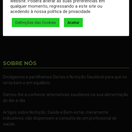
website. Poderá alterar as suas preferências em
qualquer momento, regressando a este site ou
Ao seguir a nossa página passa a receber gratuitamente os
acedendo à nossa política de privacidade.
nossos artigos no seu Facebook.
Definições das Cookies
Aceitar
Partilhe também a nossa página com todos os seus familiares e
amigos.
SOBRE NÓS
Divulgamos e partilhamos Dietas e Nutrição Saudável para que se
sinta bem e em equilibrio.
Damos-lhe a conhecer alternativas saudáveis na sua alimentação
do dia-a-dia.
Artigos sobre Nutrição, Saúde e Bem-estar, meramente
indicativos, não dispensam a consulta de um profissional de
saúde.