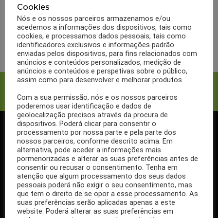
BIOACTIVO
BULAS
MARCAS
Cookies
Bula BioActivo Magnésio
Nós e os nossos parceiros armazenamos e/ou
acedemos a informações dos dispositivos, tais como
cookies, e processamos dados pessoais, tais como
LER MAIS
identificadores exclusivos e informações padrão
enviadas pelos dispositivos, para fins relacionados com
anúncios e conteúdos personalizados, medição de
anúncios e conteúdos e perspetivas sobre o público,
assim como para desenvolver e melhorar produtos.
Facebook
Twitter
Com a sua permissão, nós e os nossos parceiros
poderemos usar identificação e dados de
geolocalização precisos através da procura de
dispositivos. Poderá clicar para consentir o
processamento por nossa parte e pela parte dos
SIGA-NOS NO FACEBOOK
nossos parceiros, conforme descrito acima. Em
alternativa, pode aceder a informações mais
pormenorizadas e alterar as suas preferências antes de
consentir ou recusar o consentimento. Tenha em
atenção que algum processamento dos seus dados
pessoais poderá não exigir o seu consentimento, mas
Se ainda não segue a nossa página de Facebook, não espere mais!
que tem o direito de se opor a esse processamento. As
Basta clicar no botão Seguir em cima.
suas preferências serão aplicadas apenas a este
website. Poderá alterar as suas preferências em
Ao seguir a nossa página passa a receber gratuitamente os