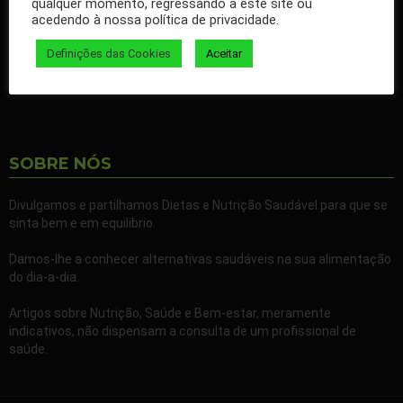
qualquer momento, regressando a este site ou
nossos artigos no seu Facebook.
acedendo à nossa política de privacidade.
Partilhe também a nossa página com todos os seus familiares e
Definições das Cookies
Aceitar
amigos.
SOBRE NÓS
Divulgamos e partilhamos Dietas e Nutrição Saudável para que se
sinta bem e em equilibrio.
Damos-lhe a conhecer alternativas saudáveis na sua alimentação
do dia-a-dia.
Artigos sobre Nutrição, Saúde e Bem-estar, meramente
indicativos, não dispensam a consulta de um profissional de
saúde.