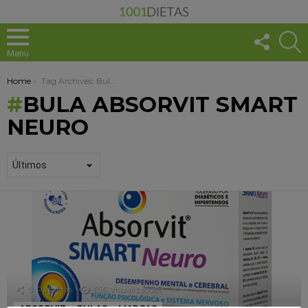
FOLLO
S
US
Menu
You are here:
Home
Tag Archives: Bula Absorvit Smart Neuro
BULA ABSORVIT SMART
NEURO
1001
DICAS
+
SAUDÁVEL
0
Partilhas
656
Visualizações