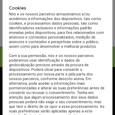
ABSORVIT
BULAS
MARCAS
Bula Absorvit Smart
Cookies
Nós e os nossos parceiros armazenamos e/ou
Neuro
acedemos a informações dos dispositivos, tais como
cookies, e processamos dados pessoais, tais como
identificadores exclusivos e informações padrão
LER MAIS
enviadas pelos dispositivos, para fins relacionados com
anúncios e conteúdos personalizados, medição de
anúncios e conteúdos e perspetivas sobre o público,
assim como para desenvolver e melhorar produtos.
Facebook
Twitter
Com a sua permissão, nós e os nossos parceiros
poderemos usar identificação e dados de
geolocalização precisos através da procura de
dispositivos. Poderá clicar para consentir o
processamento por nossa parte e pela parte dos
nossos parceiros, conforme descrito acima. Em
SIGA-NOS NO FACEBOOK
alternativa, pode aceder a informações mais
pormenorizadas e alterar as suas preferências antes de
consentir ou recusar o consentimento. Tenha em
atenção que algum processamento dos seus dados
pessoais poderá não exigir o seu consentimento, mas
que tem o direito de se opor a esse processamento. As
Se ainda não segue a nossa página de Facebook, não espere mais!
suas preferências serão aplicadas apenas a este
Basta clicar no botão Seguir em cima.