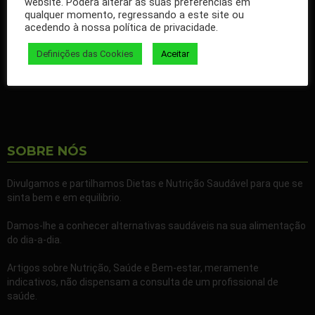
website. Poderá alterar as suas preferências em
qualquer momento, regressando a este site ou
Ao seguir a nossa página passa a receber gratuitamente os
acedendo à nossa política de privacidade.
nossos artigos no seu Facebook.
Definições das Cookies
Aceitar
Partilhe também a nossa página com todos os seus familiares e
amigos.
SOBRE NÓS
Divulgamos e partilhamos Dietas e Nutrição Saudável para que se
sinta bem e em equilibrio.
Damos-lhe a conhecer alternativas saudáveis na sua alimentação
do dia-a-dia.
Artigos sobre Nutrição, Saúde e Bem-estar, meramente
indicativos, não dispensam a consulta de um profissional de
saúde.