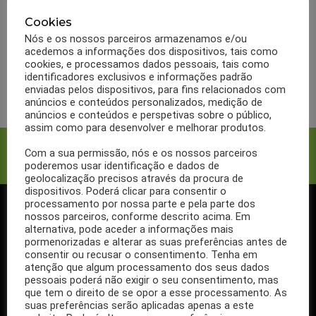
ADVANCIS
BULAS
MARCAS
Bula Advancis Jointrix
Cookies
Nós e os nossos parceiros armazenamos e/ou
SOS
acedemos a informações dos dispositivos, tais como
cookies, e processamos dados pessoais, tais como
identificadores exclusivos e informações padrão
LER MAIS
enviadas pelos dispositivos, para fins relacionados com
anúncios e conteúdos personalizados, medição de
anúncios e conteúdos e perspetivas sobre o público,
assim como para desenvolver e melhorar produtos.
Facebook
Twitter
Com a sua permissão, nós e os nossos parceiros
poderemos usar identificação e dados de
geolocalização precisos através da procura de
dispositivos. Poderá clicar para consentir o
processamento por nossa parte e pela parte dos
nossos parceiros, conforme descrito acima. Em
SIGA-NOS NO FACEBOOK
alternativa, pode aceder a informações mais
pormenorizadas e alterar as suas preferências antes de
consentir ou recusar o consentimento. Tenha em
atenção que algum processamento dos seus dados
pessoais poderá não exigir o seu consentimento, mas
que tem o direito de se opor a esse processamento. As
Se ainda não segue a nossa página de Facebook, não espere mais!
suas preferências serão aplicadas apenas a este
Basta clicar no botão Seguir em cima.