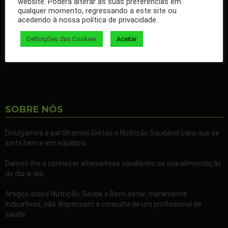
website. Poderá alterar as suas preferências em
qualquer momento, regressando a este site ou
Ao seguir a nossa página passa a receber gratuitamente os
acedendo à nossa política de privacidade.
nossos artigos no seu Facebook.
Definições das Cookies
Aceitar
Partilhe também a nossa página com todos os seus familiares e
amigos.
SOBRE NÓS
Divulgamos e partilhamos Dietas e Nutrição Saudável para que se
sinta bem e em equilibrio.
Damos-lhe a conhecer alternativas saudáveis na sua alimentação
do dia-a-dia.
Artigos sobre Nutrição, Saúde e Bem-estar, meramente
indicativos, não dispensam a consulta de um profissional de
saúde.