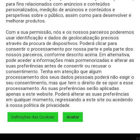
para fins relacionados com anúncios e conteúdos
personalizados, medição de anúncios e conteúdos e
perspetivas sobre o público, assim como para desenvolver e
melhorar produtos.
BULAS
MARCAS
Com a sua permissão, nós e os nossos parceiros poderemos
mel Infantil
usar identificação e dados de geolocalização precisos
através da procura de dispositivos. Poderá clicar para
consentir o processamento por nossa parte e pela parte dos
nossos parceiros, conforme descrito acima. Em alternativa,
pode aceder a informações mais pormenorizadas e alterar as
suas preferências antes de consentir ou recusar o
consentimento. Tenha em atenção que algum
processamento dos seus dados pessoais poderá não exigir o
seu consentimento, mas que tem o direito de se opor a esse
Facebook
Twitter
processamento. As suas preferências serão aplicadas
apenas a este website. Poderá alterar as suas preferências
em qualquer momento, regressando a este site ou acedendo
à nossa política de privacidade.
Definições das Cookies
Aceitar
D
p