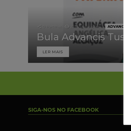
0
Partilhas
225
Visualizações
ADVANCIS
Bula Advancis Tussi
LER MAIS
SIGA-NOS NO FACEBOOK