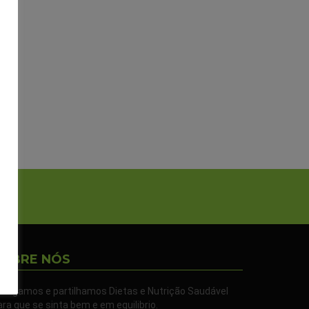
SOBRE NÓS
ivulgamos e partilhamos Dietas e Nutrição Saudável
ara que se sinta bem e em equilibrio.