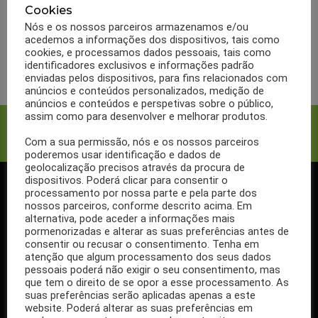
BULAS
MARCAS
OUTRAS MARCAS
Cookies
Bula Estrofito
Nós e os nossos parceiros armazenamos e/ou
acedemos a informações dos dispositivos, tais como
cookies, e processamos dados pessoais, tais como
LER MAIS
identificadores exclusivos e informações padrão
enviadas pelos dispositivos, para fins relacionados com
anúncios e conteúdos personalizados, medição de
anúncios e conteúdos e perspetivas sobre o público,
assim como para desenvolver e melhorar produtos.
Facebook
Twitter
Com a sua permissão, nós e os nossos parceiros
poderemos usar identificação e dados de
geolocalização precisos através da procura de
dispositivos. Poderá clicar para consentir o
processamento por nossa parte e pela parte dos
SIGA-NOS NO FACEBOOK
nossos parceiros, conforme descrito acima. Em
alternativa, pode aceder a informações mais
pormenorizadas e alterar as suas preferências antes de
consentir ou recusar o consentimento. Tenha em
atenção que algum processamento dos seus dados
pessoais poderá não exigir o seu consentimento, mas
Se ainda não segue a nossa página de Facebook, não espere mais!
que tem o direito de se opor a esse processamento. As
Basta clicar no botão Seguir em cima.
suas preferências serão aplicadas apenas a este
website. Poderá alterar as suas preferências em
Ao seguir a nossa página passa a receber gratuitamente os