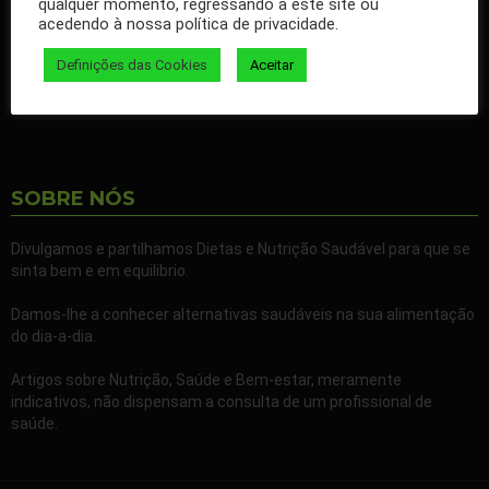
qualquer momento, regressando a este site ou
nossos artigos no seu Facebook.
acedendo à nossa política de privacidade.
Partilhe também a nossa página com todos os seus familiares e
Definições das Cookies
Aceitar
amigos.
SOBRE NÓS
Divulgamos e partilhamos Dietas e Nutrição Saudável para que se
sinta bem e em equilibrio.
Damos-lhe a conhecer alternativas saudáveis na sua alimentação
do dia-a-dia.
Artigos sobre Nutrição, Saúde e Bem-estar, meramente
indicativos, não dispensam a consulta de um profissional de
saúde.