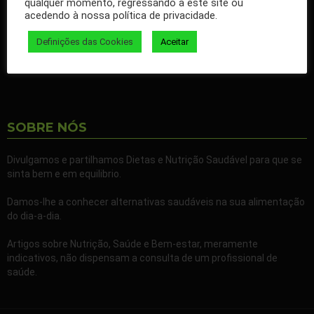
qualquer momento, regressando a este site ou
nossos artigos no seu Facebook.
acedendo à nossa política de privacidade.
Partilhe também a nossa página com todos os seus familiares e
Definições das Cookies
Aceitar
amigos.
SOBRE NÓS
Divulgamos e partilhamos Dietas e Nutrição Saudável para que se
sinta bem e em equilibrio.
Damos-lhe a conhecer alternativas saudáveis na sua alimentação
do dia-a-dia.
Artigos sobre Nutrição, Saúde e Bem-estar, meramente
indicativos, não dispensam a consulta de um profissional de
saúde.