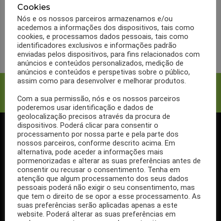
BULAS
MARCAS
OUTRAS MARCAS
Cookies
Bula Frileg
Nós e os nossos parceiros armazenamos e/ou
acedemos a informações dos dispositivos, tais como
cookies, e processamos dados pessoais, tais como
LER MAIS
identificadores exclusivos e informações padrão
enviadas pelos dispositivos, para fins relacionados com
anúncios e conteúdos personalizados, medição de
anúncios e conteúdos e perspetivas sobre o público,
assim como para desenvolver e melhorar produtos.
Facebook
Twitter
Com a sua permissão, nós e os nossos parceiros
poderemos usar identificação e dados de
geolocalização precisos através da procura de
dispositivos. Poderá clicar para consentir o
processamento por nossa parte e pela parte dos
SIGA-NOS NO FACEBOOK
nossos parceiros, conforme descrito acima. Em
alternativa, pode aceder a informações mais
pormenorizadas e alterar as suas preferências antes de
consentir ou recusar o consentimento. Tenha em
atenção que algum processamento dos seus dados
pessoais poderá não exigir o seu consentimento, mas
Se ainda não segue a nossa página de Facebook, não espere mais!
que tem o direito de se opor a esse processamento. As
Basta clicar no botão Seguir em cima.
suas preferências serão aplicadas apenas a este
website. Poderá alterar as suas preferências em
Ao seguir a nossa página passa a receber gratuitamente os