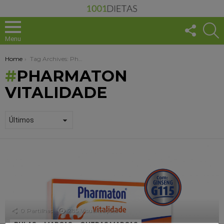
FOLLO
S
US
Menu
You are here:
Home
Tag Archives: Pharmaton Vitalidade
PHARMATON
VITALIDADE
1001
DICAS
+
SAUDÁVEL
0
Partilhas
285
Visualizações