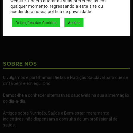
website. Poderá alterar as suas preferências em
qualquer momento, regressando a este site ou
Ao seguir a nossa página passa a receber gratuitamente os
acedendo à nossa política de privacidade.
nossos artigos no seu Facebook.
Definições das Cookies
Aceitar
Partilhe também a nossa página com todos os seus familiares e
amigos.
SOBRE NÓS
Divulgamos e partilhamos Dietas e Nutrição Saudável para que se
sinta bem e em equilibrio.
Damos-lhe a conhecer alternativas saudáveis na sua alimentação
do dia-a-dia.
Artigos sobre Nutrição, Saúde e Bem-estar, meramente
indicativos, não dispensam a consulta de um profissional de
saúde.