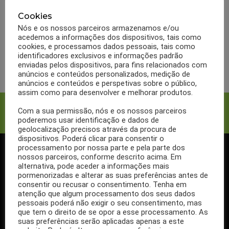
BULAS
MARCAS
OUTRAS MARCAS
Bula Pharmaton
Cookies
Nós e os nossos parceiros armazenamos e/ou
Vitalidade
acedemos a informações dos dispositivos, tais como
cookies, e processamos dados pessoais, tais como
identificadores exclusivos e informações padrão
LER MAIS
enviadas pelos dispositivos, para fins relacionados com
anúncios e conteúdos personalizados, medição de
anúncios e conteúdos e perspetivas sobre o público,
assim como para desenvolver e melhorar produtos.
Facebook
Twitter
Com a sua permissão, nós e os nossos parceiros
poderemos usar identificação e dados de
geolocalização precisos através da procura de
dispositivos. Poderá clicar para consentir o
processamento por nossa parte e pela parte dos
nossos parceiros, conforme descrito acima. Em
SIGA-NOS NO FACEBOOK
alternativa, pode aceder a informações mais
pormenorizadas e alterar as suas preferências antes de
consentir ou recusar o consentimento. Tenha em
atenção que algum processamento dos seus dados
pessoais poderá não exigir o seu consentimento, mas
que tem o direito de se opor a esse processamento. As
Se ainda não segue a nossa página de Facebook, não espere mais!
suas preferências serão aplicadas apenas a este
Basta clicar no botão Seguir em cima.