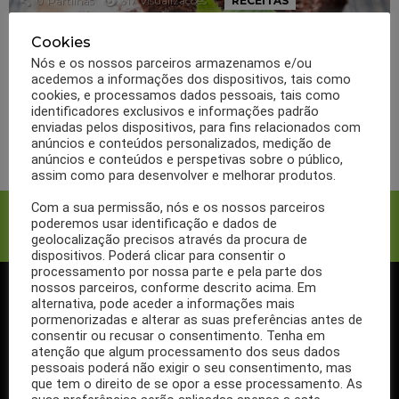
0
Partilhas
317
Visualizações
RECEITAS
Receita dietética de
Cookies
brownie vegetariano com
Nós e os nossos parceiros armazenamos e/ou
acedemos a informações dos dispositivos, tais como
nozes
cookies, e processamos dados pessoais, tais como
identificadores exclusivos e informações padrão
enviadas pelos dispositivos, para fins relacionados com
LER MAIS
anúncios e conteúdos personalizados, medição de
anúncios e conteúdos e perspetivas sobre o público,
assim como para desenvolver e melhorar produtos.
Com a sua permissão, nós e os nossos parceiros
Facebook
Twitter
poderemos usar identificação e dados de
geolocalização precisos através da procura de
dispositivos. Poderá clicar para consentir o
processamento por nossa parte e pela parte dos
nossos parceiros, conforme descrito acima. Em
alternativa, pode aceder a informações mais
SIGA-NOS NO FACEBOOK
pormenorizadas e alterar as suas preferências antes de
consentir ou recusar o consentimento. Tenha em
atenção que algum processamento dos seus dados
pessoais poderá não exigir o seu consentimento, mas
que tem o direito de se opor a esse processamento. As