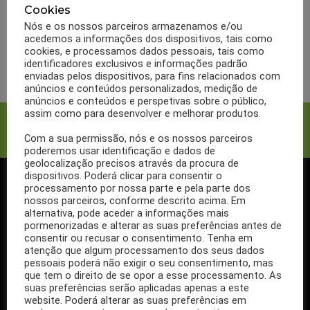
Bula Advancis Tussimel
Cookies
Infantil
Nós e os nossos parceiros armazenamos e/ou
acedemos a informações dos dispositivos, tais como
cookies, e processamos dados pessoais, tais como
LER MAIS
identificadores exclusivos e informações padrão
enviadas pelos dispositivos, para fins relacionados com
anúncios e conteúdos personalizados, medição de
anúncios e conteúdos e perspetivas sobre o público,
assim como para desenvolver e melhorar produtos.
Facebook
Twitter
Com a sua permissão, nós e os nossos parceiros
poderemos usar identificação e dados de
geolocalização precisos através da procura de
dispositivos. Poderá clicar para consentir o
processamento por nossa parte e pela parte dos
SIGA-NOS NO FACEBOOK
nossos parceiros, conforme descrito acima. Em
alternativa, pode aceder a informações mais
pormenorizadas e alterar as suas preferências antes de
consentir ou recusar o consentimento. Tenha em
atenção que algum processamento dos seus dados
pessoais poderá não exigir o seu consentimento, mas
Se ainda não segue a nossa página de Facebook, não espere mais!
que tem o direito de se opor a esse processamento. As
Basta clicar no botão Seguir em cima.
suas preferências serão aplicadas apenas a este
website. Poderá alterar as suas preferências em
Ao seguir a nossa página passa a receber gratuitamente os