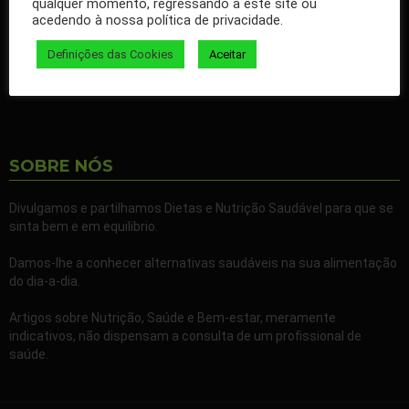
qualquer momento, regressando a este site ou
nossos artigos no seu Facebook.
acedendo à nossa política de privacidade.
Partilhe também a nossa página com todos os seus familiares e
Definições das Cookies
Aceitar
amigos.
SOBRE NÓS
Divulgamos e partilhamos Dietas e Nutrição Saudável para que se
sinta bem e em equilibrio.
Damos-lhe a conhecer alternativas saudáveis na sua alimentação
do dia-a-dia.
Artigos sobre Nutrição, Saúde e Bem-estar, meramente
indicativos, não dispensam a consulta de um profissional de
saúde.