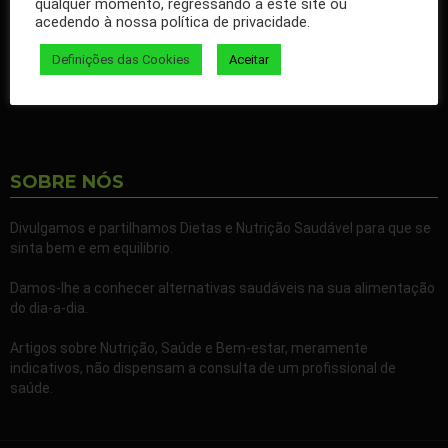
qualquer momento, regressando a este site ou
nossos artigos no seu Facebook.
acedendo à nossa política de privacidade.
Partilhe também a nossa página com todos os seus familiares e
Definições das Cookies
Aceitar
amigos.
SOBRE NÓS
Divulgamos e partilhamos Dietas e Nutrição Saudável para que se
sinta bem e em equilibrio.
Damos-lhe a conhecer alternativas saudáveis na sua alimentação
do dia-a-dia.
Artigos sobre Nutrição, Saúde e Bem-estar, meramente
indicativos, não dispensam a consulta de um profissional de
saúde.