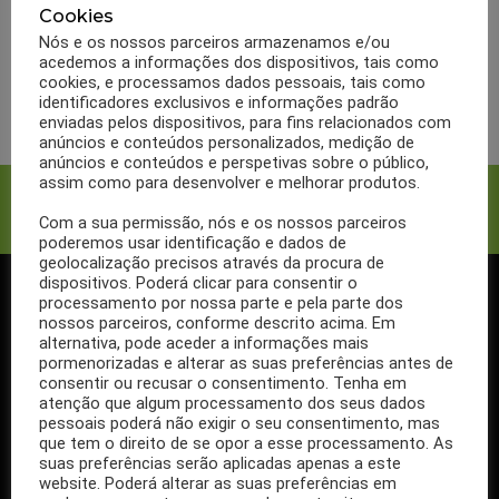
possível perder? Tire as
Cookies
suas dúvidas
Nós e os nossos parceiros armazenamos e/ou
acedemos a informações dos dispositivos, tais como
cookies, e processamos dados pessoais, tais como
LER MAIS
identificadores exclusivos e informações padrão
enviadas pelos dispositivos, para fins relacionados com
anúncios e conteúdos personalizados, medição de
anúncios e conteúdos e perspetivas sobre o público,
assim como para desenvolver e melhorar produtos.
Facebook
Twitter
Com a sua permissão, nós e os nossos parceiros
poderemos usar identificação e dados de
geolocalização precisos através da procura de
dispositivos. Poderá clicar para consentir o
processamento por nossa parte e pela parte dos
SIGA-NOS NO FACEBOOK
nossos parceiros, conforme descrito acima. Em
alternativa, pode aceder a informações mais
pormenorizadas e alterar as suas preferências antes de
consentir ou recusar o consentimento. Tenha em
atenção que algum processamento dos seus dados
pessoais poderá não exigir o seu consentimento, mas
Se ainda não segue a nossa página de Facebook, não espere mais!
que tem o direito de se opor a esse processamento. As
Basta clicar no botão Seguir em cima.
suas preferências serão aplicadas apenas a este
website. Poderá alterar as suas preferências em
Ao seguir a nossa página passa a receber gratuitamente os