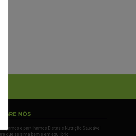
SOBRE NÓS
ivulgamos e partilhamos Dietas e Nutrição Saudável
ara que se sinta bem e em equilibrio.