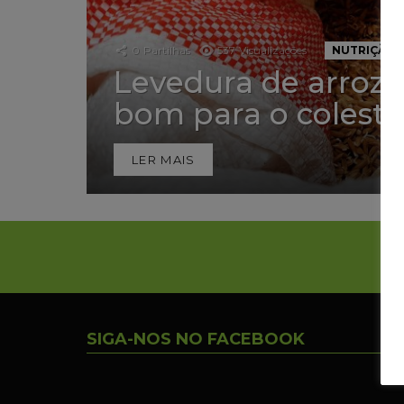
0
Partilhas
537
Visualizações
NUTRIÇÃO
Levedura de arroz 
bom para o coleste
LER MAIS
SIGA-NOS NO FACEBOOK