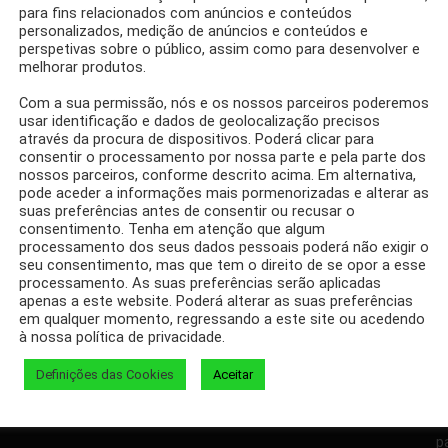
para fins relacionados com anúncios e conteúdos
personalizados, medição de anúncios e conteúdos e
perspetivas sobre o público, assim como para desenvolver e
melhorar produtos.
vermelho, porque é
Com a sua permissão, nós e os nossos parceiros poderemos
rol?
usar identificação e dados de geolocalização precisos
através da procura de dispositivos. Poderá clicar para
consentir o processamento por nossa parte e pela parte dos
nossos parceiros, conforme descrito acima. Em alternativa,
pode aceder a informações mais pormenorizadas e alterar as
suas preferências antes de consentir ou recusar o
consentimento. Tenha em atenção que algum
processamento dos seus dados pessoais poderá não exigir o
seu consentimento, mas que tem o direito de se opor a esse
Facebook
Twitter
processamento. As suas preferências serão aplicadas
apenas a este website. Poderá alterar as suas preferências
em qualquer momento, regressando a este site ou acedendo
à nossa política de privacidade.
Definições das Cookies
Aceitar
D
p