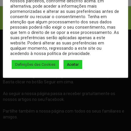
nossos parceiros, conforme descrito acima. Em
alternativa, pode aceder a informações mais
pormenorizadas e alterar as suas preferências antes de
Facebook
Twitter
consentir ou recusar o consentimento. Tenha em
atenção que algum processamento dos seus dados
pessoais poderá não exigir o seu consentimento, mas
que tem o direito de se opor a esse processamento. As
suas preferências serão aplicadas apenas a este
website. Poderá alterar as suas preferências em
SIGA-NOS NO FACEBOOK
qualquer momento, regressando a este site ou
acedendo à nossa política de privacidade.
Definições das Cookies
Aceitar
Se ainda não segue a nossa página de Facebook, não espere mais!
Basta clicar no botão Seguir em cima.
Ao seguir a nossa página passa a receber gratuitamente os
nossos artigos no seu Facebook.
Partilhe também a nossa página com todos os seus familiares e
amigos.