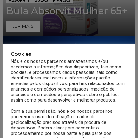
ABSORVIT
BULAS
MARCAS
Bula Absorvit Mulher 65+
LER MAIS
Cookies
Nós e os nossos parceiros armazenamos e/ou
acedemos a informações dos dispositivos, tais como
cookies, e processamos dados pessoais, tais como
identificadores exclusivos e informações padrão
enviadas pelos dispositivos, para fins relacionados com
anúncios e conteúdos personalizados, medição de
anúncios e conteúdos e perspetivas sobre o público,
0
Partilhas
198
Visualizações
SAÚDE
assim como para desenvolver e melhorar produtos.
Dores nas articulações vs excesso
Com a sua permissão, nós e os nossos parceiros
de peso
poderemos usar identificação e dados de
geolocalização precisos através da procura de
LER MAIS
dispositivos. Poderá clicar para consentir o
processamento por nossa parte e pela parte dos