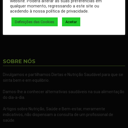
website. Poderá alterar as suas preferências em
qualquer momento, regressando a este site ou
Ao seguir a nossa página passa a receber gratuitamente os
acedendo à nossa política de privacidade.
nossos artigos no seu Facebook.
Definições das Cookies
Aceitar
Partilhe também a nossa página com todos os seus familiares e
amigos.
SOBRE NÓS
Divulgamos e partilhamos Dietas e Nutrição Saudável para que se
sinta bem e em equilibrio.
Damos-lhe a conhecer alternativas saudáveis na sua alimentação
do dia-a-dia.
Artigos sobre Nutrição, Saúde e Bem-estar, meramente
indicativos, não dispensam a consulta de um profissional de
saúde.