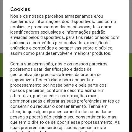
0
Partilhas
452
Visualizações
NUTRIÇÃO
Batata frita caseira
Cookies
Nós e os nossos parceiros armazenamos e/ou
engorda,sabe porquê?
acedemos a informações dos dispositivos, tais como
cookies, e processamos dados pessoais, tais como
identificadores exclusivos e informações padrão
LER MAIS
enviadas pelos dispositivos, para fins relacionados com
anúncios e conteúdos personalizados, medição de
anúncios e conteúdos e perspetivas sobre o público,
assim como para desenvolver e melhorar produtos.
Facebook
Twitter
Com a sua permissão, nós e os nossos parceiros
poderemos usar identificação e dados de
geolocalização precisos através da procura de
dispositivos. Poderá clicar para consentir o
processamento por nossa parte e pela parte dos
nossos parceiros, conforme descrito acima. Em
SIGA-NOS NO FACEBOOK
alternativa, pode aceder a informações mais
pormenorizadas e alterar as suas preferências antes de
consentir ou recusar o consentimento. Tenha em
atenção que algum processamento dos seus dados
pessoais poderá não exigir o seu consentimento, mas
que tem o direito de se opor a esse processamento. As
Se ainda não segue a nossa página de Facebook, não espere mais!
suas preferências serão aplicadas apenas a este
Basta clicar no botão Seguir em cima.