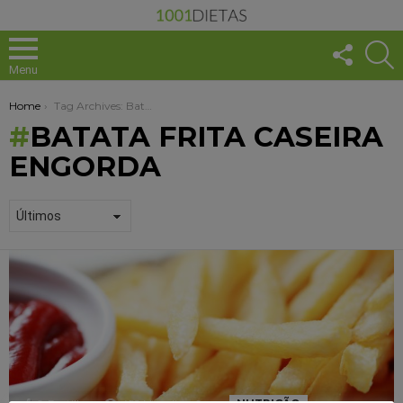
FOLLO
S
US
Menu
You are here:
Home
Tag Archives: Batata frita caseira engorda
BATATA FRITA CASEIRA
ENGORDA
1001
DICAS
+
SAUDÁVEL