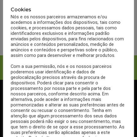
Como fazer Creme de
beringela indicada para
Cookies
Nós e os nossos parceiros armazenamos e/ou
reduzir o colesterol
acedemos a informações dos dispositivos, tais como
cookies, e processamos dados pessoais, tais como
identificadores exclusivos e informações padrão
LER MAIS
enviadas pelos dispositivos, para fins relacionados com
anúncios e conteúdos personalizados, medição de
anúncios e conteúdos e perspetivas sobre o público,
assim como para desenvolver e melhorar produtos.
Facebook
Twitter
Com a sua permissão, nós e os nossos parceiros
poderemos usar identificação e dados de
geolocalização precisos através da procura de
dispositivos. Poderá clicar para consentir o
processamento por nossa parte e pela parte dos
nossos parceiros, conforme descrito acima. Em
SIGA-NOS NO FACEBOOK
alternativa, pode aceder a informações mais
pormenorizadas e alterar as suas preferências antes de
consentir ou recusar o consentimento. Tenha em
atenção que algum processamento dos seus dados
pessoais poderá não exigir o seu consentimento, mas
que tem o direito de se opor a esse processamento. As
Se ainda não segue a nossa página de Facebook, não espere mais!
suas preferências serão aplicadas apenas a este
Basta clicar no botão Seguir em cima.