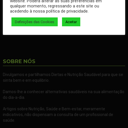
website. Poderá alterar as suas preferências em
qualquer momento, regressando a este site ou
Ao seguir a nossa página passa a receber gratuitamente os
acedendo à nossa política de privacidade.
nossos artigos no seu Facebook.
Definições das Cookies
Aceitar
Partilhe também a nossa página com todos os seus familiares e
amigos.
SOBRE NÓS
Divulgamos e partilhamos Dietas e Nutrição Saudável para que se
sinta bem e em equilibrio.
Damos-lhe a conhecer alternativas saudáveis na sua alimentação
do dia-a-dia.
Artigos sobre Nutrição, Saúde e Bem-estar, meramente
indicativos, não dispensam a consulta de um profissional de
saúde.