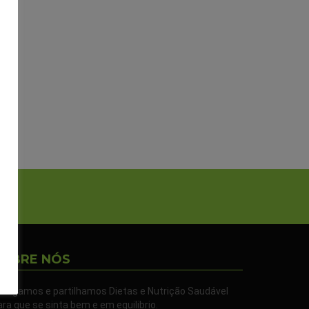
SOBRE NÓS
ivulgamos e partilhamos Dietas e Nutrição Saudável
ara que se sinta bem e em equilibrio.