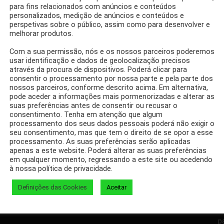
para fins relacionados com anúncios e conteúdos
personalizados, medição de anúncios e conteúdos e
perspetivas sobre o público, assim como para desenvolver e
SO
melhorar produtos.
ta alcalina, quais
Com a sua permissão, nós e os nossos parceiros poderemos
os
usar identificação e dados de geolocalização precisos
através da procura de dispositivos. Poderá clicar para
consentir o processamento por nossa parte e pela parte dos
nossos parceiros, conforme descrito acima. Em alternativa,
pode aceder a informações mais pormenorizadas e alterar as
suas preferências antes de consentir ou recusar o
consentimento. Tenha em atenção que algum
processamento dos seus dados pessoais poderá não exigir o
seu consentimento, mas que tem o direito de se opor a esse
Facebook
Twitter
processamento. As suas preferências serão aplicadas
apenas a este website. Poderá alterar as suas preferências
em qualquer momento, regressando a este site ou acedendo
à nossa política de privacidade.
Definições das Cookies
Aceitar
D
p