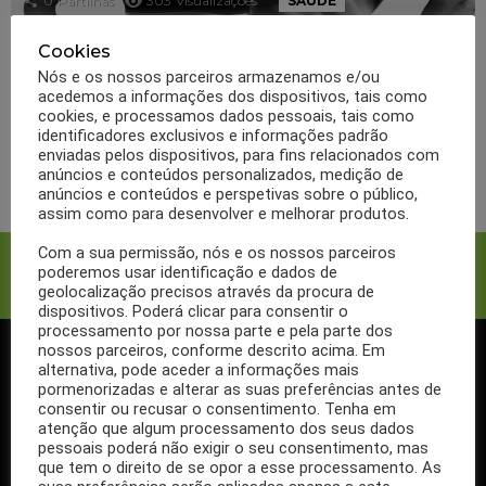
0
Partilhas
303
Visualizações
SAÚDE
Corpo fit e as novas
Cookies
guidelines para uma vida
Nós e os nossos parceiros armazenamos e/ou
acedemos a informações dos dispositivos, tais como
saudável
cookies, e processamos dados pessoais, tais como
identificadores exclusivos e informações padrão
enviadas pelos dispositivos, para fins relacionados com
LER MAIS
anúncios e conteúdos personalizados, medição de
anúncios e conteúdos e perspetivas sobre o público,
assim como para desenvolver e melhorar produtos.
Com a sua permissão, nós e os nossos parceiros
Facebook
Twitter
poderemos usar identificação e dados de
geolocalização precisos através da procura de
dispositivos. Poderá clicar para consentir o
processamento por nossa parte e pela parte dos
nossos parceiros, conforme descrito acima. Em
alternativa, pode aceder a informações mais
SIGA-NOS NO FACEBOOK
pormenorizadas e alterar as suas preferências antes de
consentir ou recusar o consentimento. Tenha em
atenção que algum processamento dos seus dados
pessoais poderá não exigir o seu consentimento, mas
que tem o direito de se opor a esse processamento. As