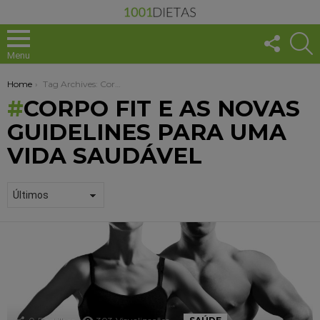
FOLLO
S
US
Menu
You are here:
Home
Tag Archives: Corpo fit e as novas guidelines para uma vida saudável
CORPO FIT E AS NOVAS
GUIDELINES PARA UMA
VIDA SAUDÁVEL
1001
DICAS
+
SAUDÁVEL