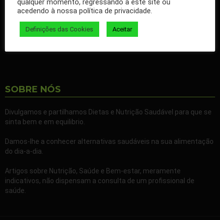
qualquer momento, regressando a este site ou
nossos artigos no seu Facebook.
acedendo à nossa política de privacidade.
Partilhe também a nossa página com todos os seus familiares e
Definições das Cookies
Aceitar
amigos.
SOBRE NÓS
Divulgamos e partilhamos Dietas e Nutrição Saudável para que se
sinta bem e em equilibrio.
Damos-lhe a conhecer alternativas saudáveis na sua alimentação
do dia-a-dia.
Artigos sobre Nutrição, Saúde e Bem-estar, meramente
indicativos, não dispensam a consulta de um profissional de
saúde.