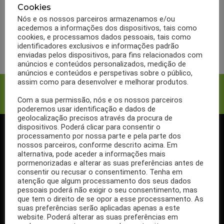
Crise de gota, 8 alimentos
Cookies
que não deve consumir
Nós e os nossos parceiros armazenamos e/ou
acedemos a informações dos dispositivos, tais como
cookies, e processamos dados pessoais, tais como
LER MAIS
identificadores exclusivos e informações padrão
enviadas pelos dispositivos, para fins relacionados com
anúncios e conteúdos personalizados, medição de
anúncios e conteúdos e perspetivas sobre o público,
assim como para desenvolver e melhorar produtos.
Facebook
Twitter
Com a sua permissão, nós e os nossos parceiros
poderemos usar identificação e dados de
geolocalização precisos através da procura de
dispositivos. Poderá clicar para consentir o
processamento por nossa parte e pela parte dos
SIGA-NOS NO FACEBOOK
nossos parceiros, conforme descrito acima. Em
alternativa, pode aceder a informações mais
pormenorizadas e alterar as suas preferências antes de
consentir ou recusar o consentimento. Tenha em
atenção que algum processamento dos seus dados
pessoais poderá não exigir o seu consentimento, mas
Se ainda não segue a nossa página de Facebook, não espere mais!
que tem o direito de se opor a esse processamento. As
Basta clicar no botão Seguir em cima.
suas preferências serão aplicadas apenas a este
website. Poderá alterar as suas preferências em
Ao seguir a nossa página passa a receber gratuitamente os