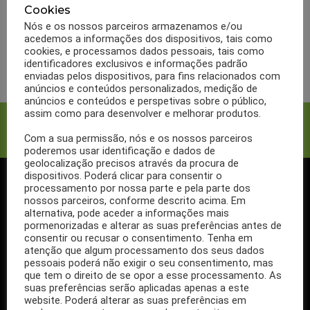
Dieta Dukan: o que é e
Cookies
quais as vantagens?
Nós e os nossos parceiros armazenamos e/ou
acedemos a informações dos dispositivos, tais como
cookies, e processamos dados pessoais, tais como
LER MAIS
identificadores exclusivos e informações padrão
enviadas pelos dispositivos, para fins relacionados com
anúncios e conteúdos personalizados, medição de
anúncios e conteúdos e perspetivas sobre o público,
assim como para desenvolver e melhorar produtos.
Facebook
Twitter
Com a sua permissão, nós e os nossos parceiros
poderemos usar identificação e dados de
geolocalização precisos através da procura de
dispositivos. Poderá clicar para consentir o
processamento por nossa parte e pela parte dos
SIGA-NOS NO FACEBOOK
nossos parceiros, conforme descrito acima. Em
alternativa, pode aceder a informações mais
pormenorizadas e alterar as suas preferências antes de
consentir ou recusar o consentimento. Tenha em
atenção que algum processamento dos seus dados
pessoais poderá não exigir o seu consentimento, mas
Se ainda não segue a nossa página de Facebook, não espere mais!
que tem o direito de se opor a esse processamento. As
Basta clicar no botão Seguir em cima.
suas preferências serão aplicadas apenas a este
website. Poderá alterar as suas preferências em
Ao seguir a nossa página passa a receber gratuitamente os