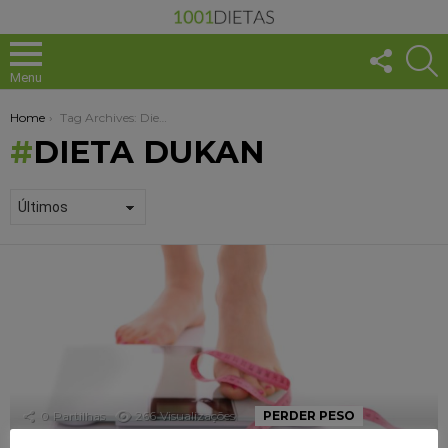
FOLLO
S
US
Menu
You are here:
Home
Tag Archives: Dieta Dukan
DIETA DUKAN
1001
DICAS
+
SAUDÁVEL
0
Partilhas
266
Visualizações
PERDER PESO