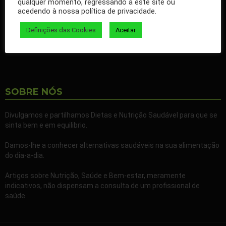
qualquer momento, regressando a este site ou
nossos artigos no seu Facebook.
acedendo à nossa política de privacidade.
Partilhe também a nossa página com todos os seus familiares e
Definições das Cookies
Aceitar
amigos.
SOBRE NÓS
Divulgamos e partilhamos Dietas e Nutrição Saudável para que se
sinta bem e em equilibrio.
Damos-lhe a conhecer alternativas saudáveis na sua alimentação
do dia-a-dia.
Artigos sobre Nutrição, Saúde e Bem-estar, meramente
indicativos, não dispensam a consulta de um profissional de
saúde.