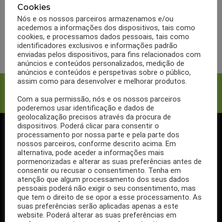
emagrecer vou voltar a
Cookies
ganhar o peso que perdi?
Nós e os nossos parceiros armazenamos e/ou
acedemos a informações dos dispositivos, tais como
cookies, e processamos dados pessoais, tais como
LER MAIS
identificadores exclusivos e informações padrão
enviadas pelos dispositivos, para fins relacionados com
anúncios e conteúdos personalizados, medição de
anúncios e conteúdos e perspetivas sobre o público,
assim como para desenvolver e melhorar produtos.
Facebook
Twitter
Com a sua permissão, nós e os nossos parceiros
poderemos usar identificação e dados de
geolocalização precisos através da procura de
dispositivos. Poderá clicar para consentir o
processamento por nossa parte e pela parte dos
SIGA-NOS NO FACEBOOK
nossos parceiros, conforme descrito acima. Em
alternativa, pode aceder a informações mais
pormenorizadas e alterar as suas preferências antes de
consentir ou recusar o consentimento. Tenha em
atenção que algum processamento dos seus dados
pessoais poderá não exigir o seu consentimento, mas
Se ainda não segue a nossa página de Facebook, não espere mais!
que tem o direito de se opor a esse processamento. As
Basta clicar no botão Seguir em cima.
suas preferências serão aplicadas apenas a este
website. Poderá alterar as suas preferências em
Ao seguir a nossa página passa a receber gratuitamente os