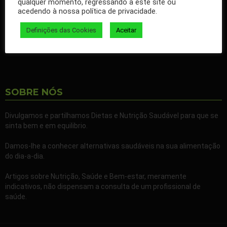
qualquer momento, regressando a este site ou
nossos artigos no seu Facebook.
acedendo à nossa política de privacidade.
Partilhe também a nossa página com todos os seus familiares e
Definições das Cookies
Aceitar
amigos.
SOBRE NÓS
Divulgamos e partilhamos Dietas e Nutrição Saudável para que se
sinta bem e em equilibrio.
Damos-lhe a conhecer alternativas saudáveis na sua alimentação
do dia-a-dia.
Artigos sobre Nutrição, Saúde e Bem-estar, meramente
indicativos, não dispensam a consulta de um profissional de
saúde.