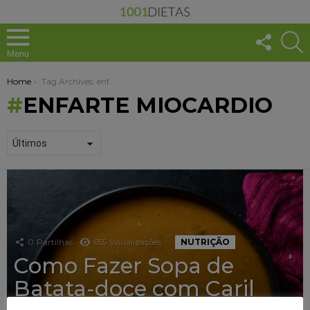
FOLLO
S
US
Menu
You are here:
Home
Tag Archives: enfarte miocardio
ENFARTE MIOCARDIO
1001
DICAS
+
SAUDÁVEL
0
Partilhas
655
Visualizações
NUTRIÇÃO
Como Fazer Sopa de
Batata-doce com Caril