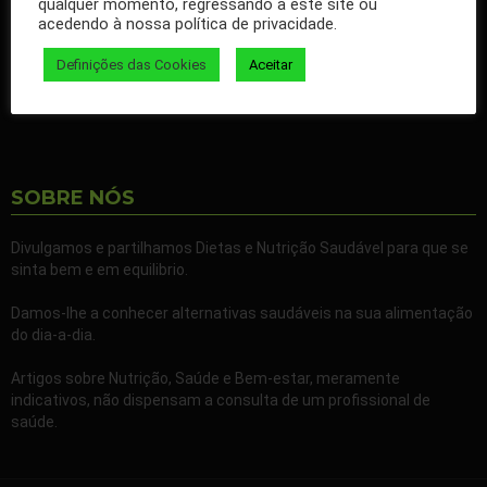
qualquer momento, regressando a este site ou
nossos artigos no seu Facebook.
acedendo à nossa política de privacidade.
Partilhe também a nossa página com todos os seus familiares e
Definições das Cookies
Aceitar
amigos.
SOBRE NÓS
Divulgamos e partilhamos Dietas e Nutrição Saudável para que se
sinta bem e em equilibrio.
Damos-lhe a conhecer alternativas saudáveis na sua alimentação
do dia-a-dia.
Artigos sobre Nutrição, Saúde e Bem-estar, meramente
indicativos, não dispensam a consulta de um profissional de
saúde.