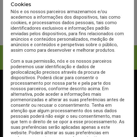
indicada para reduzir o
Cookies
Colesterol
Nós e os nossos parceiros armazenamos e/ou
acedemos a informações dos dispositivos, tais como
cookies, e processamos dados pessoais, tais como
LER MAIS
identificadores exclusivos e informações padrão
enviadas pelos dispositivos, para fins relacionados com
anúncios e conteúdos personalizados, medição de
anúncios e conteúdos e perspetivas sobre o público,
assim como para desenvolver e melhorar produtos.
Facebook
Twitter
Com a sua permissão, nós e os nossos parceiros
poderemos usar identificação e dados de
geolocalização precisos através da procura de
dispositivos. Poderá clicar para consentir o
processamento por nossa parte e pela parte dos
SIGA-NOS NO FACEBOOK
nossos parceiros, conforme descrito acima. Em
alternativa, pode aceder a informações mais
pormenorizadas e alterar as suas preferências antes de
consentir ou recusar o consentimento. Tenha em
atenção que algum processamento dos seus dados
pessoais poderá não exigir o seu consentimento, mas
Se ainda não segue a nossa página de Facebook, não espere mais!
que tem o direito de se opor a esse processamento. As
Basta clicar no botão Seguir em cima.
suas preferências serão aplicadas apenas a este
website. Poderá alterar as suas preferências em
Ao seguir a nossa página passa a receber gratuitamente os