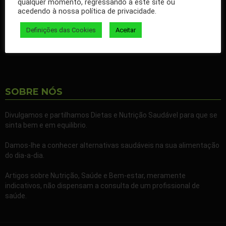
qualquer momento, regressando a este site ou
nossos artigos no seu Facebook.
acedendo à nossa política de privacidade.
Partilhe também a nossa página com todos os seus familiares e
Definições das Cookies
Aceitar
amigos.
SOBRE NÓS
Divulgamos e partilhamos Dietas e Nutrição Saudável para que se
sinta bem e em equilibrio.
Damos-lhe a conhecer alternativas saudáveis na sua alimentação
do dia-a-dia.
Artigos sobre Nutrição, Saúde e Bem-estar, meramente
indicativos, não dispensam a consulta de um profissional de
saúde.