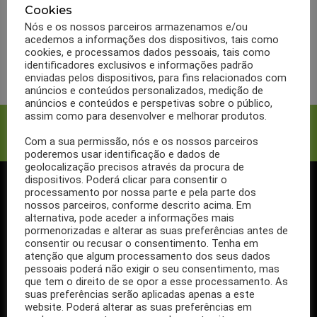
10 Sopas indicadas para
Cookies
diabéticos
Nós e os nossos parceiros armazenamos e/ou
acedemos a informações dos dispositivos, tais como
cookies, e processamos dados pessoais, tais como
LER MAIS
identificadores exclusivos e informações padrão
enviadas pelos dispositivos, para fins relacionados com
anúncios e conteúdos personalizados, medição de
anúncios e conteúdos e perspetivas sobre o público,
assim como para desenvolver e melhorar produtos.
Facebook
Twitter
Com a sua permissão, nós e os nossos parceiros
poderemos usar identificação e dados de
geolocalização precisos através da procura de
dispositivos. Poderá clicar para consentir o
processamento por nossa parte e pela parte dos
SIGA-NOS NO FACEBOOK
nossos parceiros, conforme descrito acima. Em
alternativa, pode aceder a informações mais
pormenorizadas e alterar as suas preferências antes de
consentir ou recusar o consentimento. Tenha em
atenção que algum processamento dos seus dados
pessoais poderá não exigir o seu consentimento, mas
Se ainda não segue a nossa página de Facebook, não espere mais!
que tem o direito de se opor a esse processamento. As
Basta clicar no botão Seguir em cima.
suas preferências serão aplicadas apenas a este
website. Poderá alterar as suas preferências em
Ao seguir a nossa página passa a receber gratuitamente os