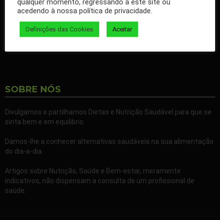
qualquer momento, regressando a este site ou
nossos artigos no seu Facebook.
acedendo à nossa política de privacidade.
Partilhe também a nossa página com todos os seus familiares e
Definições das Cookies
Aceitar
amigos.
SOBRE NÓS
Divulgamos e partilhamos Dietas e Nutrição Saudável para que se
sinta bem e em equilibrio.
Damos-lhe a conhecer alternativas saudáveis na sua alimentação
do dia-a-dia.
Artigos sobre Nutrição, Saúde e Bem-estar, meramente
indicativos, não dispensam a consulta de um profissional de
saúde.