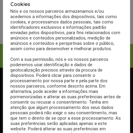
Salmão para reduzir
Cookies
colesterol
Nós e os nossos parceiros armazenamos e/ou
acedemos a informações dos dispositivos, tais como
cookies, e processamos dados pessoais, tais como
LER MAIS
identificadores exclusivos e informações padrão
enviadas pelos dispositivos, para fins relacionados com
anúncios e conteúdos personalizados, medição de
anúncios e conteúdos e perspetivas sobre o público,
assim como para desenvolver e melhorar produtos.
Facebook
Twitter
Com a sua permissão, nós e os nossos parceiros
poderemos usar identificação e dados de
geolocalização precisos através da procura de
dispositivos. Poderá clicar para consentir o
processamento por nossa parte e pela parte dos
SIGA-NOS NO FACEBOOK
nossos parceiros, conforme descrito acima. Em
alternativa, pode aceder a informações mais
pormenorizadas e alterar as suas preferências antes de
consentir ou recusar o consentimento. Tenha em
atenção que algum processamento dos seus dados
pessoais poderá não exigir o seu consentimento, mas
Se ainda não segue a nossa página de Facebook, não espere mais!
que tem o direito de se opor a esse processamento. As
Basta clicar no botão Seguir em cima.
suas preferências serão aplicadas apenas a este
website. Poderá alterar as suas preferências em
Ao seguir a nossa página passa a receber gratuitamente os