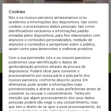
0
Partilhas
330
Visualizações
SAÚDE
Cookies
Excesso de proteína: quais
Nós e os nossos parceiros armazenamos e/ou
acedemos a informações dos dispositivos, tais como
os riscos para a saúde?
cookies, e processamos dados pessoais, tais como
identificadores exclusivos e informações padrão
enviadas pelos dispositivos, para fins relacionados com
LER MAIS
anúncios e conteúdos personalizados, medição de
anúncios e conteúdos e perspetivas sobre o público,
assim como para desenvolver e melhorar produtos.
Com a sua permissão, nós e os nossos parceiros
Facebook
Twitter
poderemos usar identificação e dados de
geolocalização precisos através da procura de
dispositivos. Poderá clicar para consentir o
processamento por nossa parte e pela parte dos
nossos parceiros, conforme descrito acima. Em
alternativa, pode aceder a informações mais
SIGA-NOS NO FACEBOOK
pormenorizadas e alterar as suas preferências antes de
consentir ou recusar o consentimento. Tenha em
atenção que algum processamento dos seus dados
pessoais poderá não exigir o seu consentimento, mas
que tem o direito de se opor a esse processamento. As