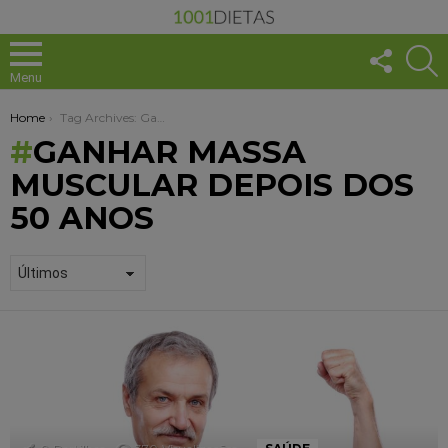
FOLLO
S
US
Menu
You are here:
Home
Tag Archives: Ganhar massa muscular depois dos 50 anos
GANHAR MASSA
MUSCULAR DEPOIS DOS
50 ANOS
1001
DICAS
+
SAUDÁVEL