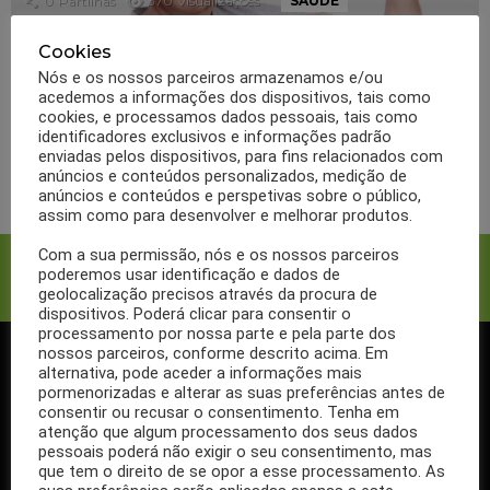
0
Partilhas
370
Visualizações
SAÚDE
Ganhar massa muscular
Cookies
depois dos 50 anos, é
Nós e os nossos parceiros armazenamos e/ou
acedemos a informações dos dispositivos, tais como
possível?
cookies, e processamos dados pessoais, tais como
identificadores exclusivos e informações padrão
enviadas pelos dispositivos, para fins relacionados com
LER MAIS
anúncios e conteúdos personalizados, medição de
anúncios e conteúdos e perspetivas sobre o público,
assim como para desenvolver e melhorar produtos.
Com a sua permissão, nós e os nossos parceiros
Facebook
Twitter
poderemos usar identificação e dados de
geolocalização precisos através da procura de
dispositivos. Poderá clicar para consentir o
processamento por nossa parte e pela parte dos
nossos parceiros, conforme descrito acima. Em
alternativa, pode aceder a informações mais
SIGA-NOS NO FACEBOOK
pormenorizadas e alterar as suas preferências antes de
consentir ou recusar o consentimento. Tenha em
atenção que algum processamento dos seus dados
pessoais poderá não exigir o seu consentimento, mas
que tem o direito de se opor a esse processamento. As