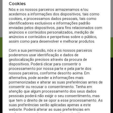
o que posso fazer para
Cookies
desincharem?
Nós e os nossos parceiros armazenamos e/ou
acedemos a informações dos dispositivos, tais como
cookies, e processamos dados pessoais, tais como
LER MAIS
identificadores exclusivos e informações padrão
enviadas pelos dispositivos, para fins relacionados com
anúncios e conteúdos personalizados, medição de
anúncios e conteúdos e perspetivas sobre o público,
assim como para desenvolver e melhorar produtos.
Facebook
Twitter
Com a sua permissão, nós e os nossos parceiros
poderemos usar identificação e dados de
geolocalização precisos através da procura de
dispositivos. Poderá clicar para consentir o
processamento por nossa parte e pela parte dos
SIGA-NOS NO FACEBOOK
nossos parceiros, conforme descrito acima. Em
alternativa, pode aceder a informações mais
pormenorizadas e alterar as suas preferências antes de
consentir ou recusar o consentimento. Tenha em
atenção que algum processamento dos seus dados
pessoais poderá não exigir o seu consentimento, mas
Se ainda não segue a nossa página de Facebook, não espere mais!
que tem o direito de se opor a esse processamento. As
Basta clicar no botão Seguir em cima.
suas preferências serão aplicadas apenas a este
website. Poderá alterar as suas preferências em
Ao seguir a nossa página passa a receber gratuitamente os