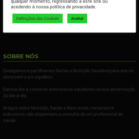
qualquer momento, regressando a este site ou
nossos artigos no seu Facebook.
acedendo à nossa política de privacidade.
Partilhe também a nossa página com todos os seus familiares e
Definições das Cookies
Aceitar
amigos.
SOBRE NÓS
Divulgamos e partilhamos Dietas e Nutrição Saudável para que se
sinta bem e em equilibrio.
Damos-lhe a conhecer alternativas saudáveis na sua alimentação
do dia-a-dia.
Artigos sobre Nutrição, Saúde e Bem-estar, meramente
indicativos, não dispensam a consulta de um profissional de
saúde.