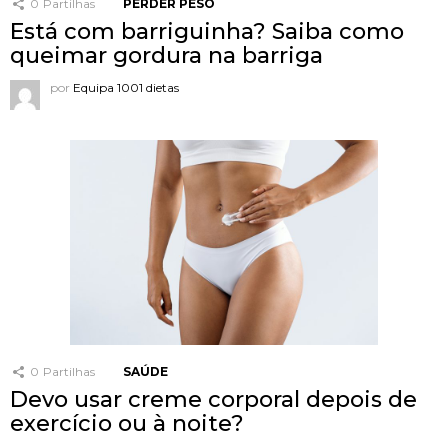
0
Partilhas
PERDER PESO
Está com barriguinha? Saiba como
queimar gordura na barriga
por
Equipa 1001 dietas
0
Partilhas
SAÚDE
Devo usar creme corporal depois de
exercício ou à noite?