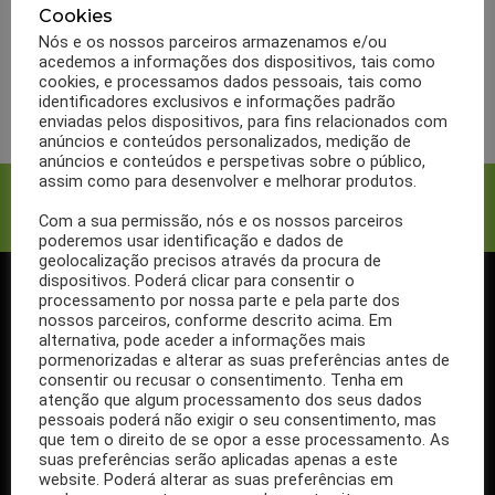
Sabe como fazer batatas
Cookies
fritas saudáveis?
Nós e os nossos parceiros armazenamos e/ou
acedemos a informações dos dispositivos, tais como
cookies, e processamos dados pessoais, tais como
LER MAIS
identificadores exclusivos e informações padrão
enviadas pelos dispositivos, para fins relacionados com
anúncios e conteúdos personalizados, medição de
anúncios e conteúdos e perspetivas sobre o público,
assim como para desenvolver e melhorar produtos.
Facebook
Twitter
Com a sua permissão, nós e os nossos parceiros
poderemos usar identificação e dados de
geolocalização precisos através da procura de
dispositivos. Poderá clicar para consentir o
processamento por nossa parte e pela parte dos
SIGA-NOS NO FACEBOOK
nossos parceiros, conforme descrito acima. Em
alternativa, pode aceder a informações mais
pormenorizadas e alterar as suas preferências antes de
consentir ou recusar o consentimento. Tenha em
atenção que algum processamento dos seus dados
pessoais poderá não exigir o seu consentimento, mas
Se ainda não segue a nossa página de Facebook, não espere mais!
que tem o direito de se opor a esse processamento. As
Basta clicar no botão Seguir em cima.
suas preferências serão aplicadas apenas a este
website. Poderá alterar as suas preferências em
Ao seguir a nossa página passa a receber gratuitamente os