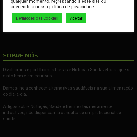
qualquer momento, regressando a este site ou
nossos artigos no seu Facebook.
acedendo à nossa política de privacidade.
Partilhe também a nossa página com todos os seus familiares e
Definições das Cookies
Aceitar
amigos.
SOBRE NÓS
Divulgamos e partilhamos Dietas e Nutrição Saudável para que se
sinta bem e em equilibrio.
Damos-lhe a conhecer alternativas saudáveis na sua alimentação
do dia-a-dia.
Artigos sobre Nutrição, Saúde e Bem-estar, meramente
indicativos, não dispensam a consulta de um profissional de
saúde.