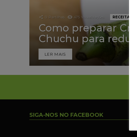
0
Partilhas
475
Visualizações
RECEITAS
Como preparar Cr
Chuchu para reduzi
LER MAIS
SIGA-NOS NO FACEBOOK