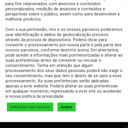
para fins relacionados com anúncios e conteúdos
personalizados, medição de anúncios e conteúdos e
perspetivas sobre o público, assim como para desenvolver e
melhorar produtos.
eme de Quiabo e
Com a sua permissão, nós e os nossos parceiros poderemos
r colesterol
usar identificação e dados de geolocalização precisos
através da procura de dispositivos. Poderá clicar para
consentir o processamento por nossa parte e pela parte dos
nossos parceiros, conforme descrito acima. Em alternativa,
pode aceder a informações mais pormenorizadas e alterar as
suas preferências antes de consentir ou recusar o
consentimento. Tenha em atenção que algum
processamento dos seus dados pessoais poderá não exigir o
seu consentimento, mas que tem o direito de se opor a esse
Facebook
Twitter
processamento. As suas preferências serão aplicadas
apenas a este website. Poderá alterar as suas preferências
em qualquer momento, regressando a este site ou acedendo
à nossa política de privacidade.
Definições das Cookies
Aceitar
D
p