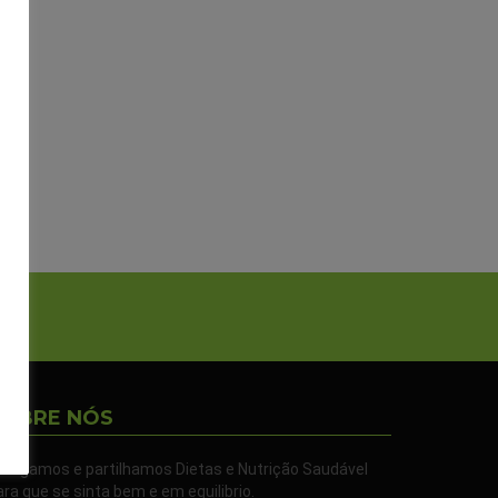
SOBRE NÓS
ivulgamos e partilhamos Dietas e Nutrição Saudável
ara que se sinta bem e em equilibrio.