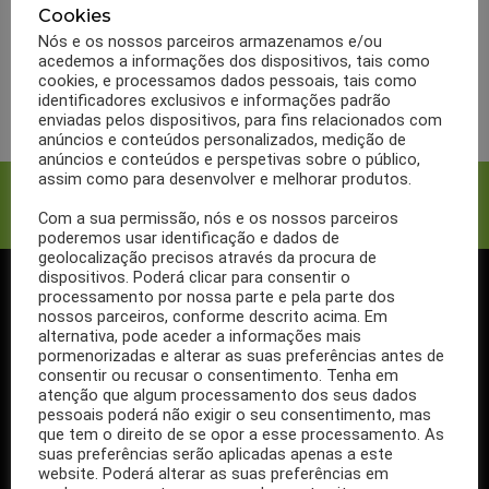
beringela indicada para
Cookies
reduzir o colesterol
Nós e os nossos parceiros armazenamos e/ou
acedemos a informações dos dispositivos, tais como
cookies, e processamos dados pessoais, tais como
LER MAIS
identificadores exclusivos e informações padrão
enviadas pelos dispositivos, para fins relacionados com
anúncios e conteúdos personalizados, medição de
anúncios e conteúdos e perspetivas sobre o público,
assim como para desenvolver e melhorar produtos.
Facebook
Twitter
Com a sua permissão, nós e os nossos parceiros
poderemos usar identificação e dados de
geolocalização precisos através da procura de
dispositivos. Poderá clicar para consentir o
processamento por nossa parte e pela parte dos
SIGA-NOS NO FACEBOOK
nossos parceiros, conforme descrito acima. Em
alternativa, pode aceder a informações mais
pormenorizadas e alterar as suas preferências antes de
consentir ou recusar o consentimento. Tenha em
atenção que algum processamento dos seus dados
pessoais poderá não exigir o seu consentimento, mas
Se ainda não segue a nossa página de Facebook, não espere mais!
que tem o direito de se opor a esse processamento. As
Basta clicar no botão Seguir em cima.
suas preferências serão aplicadas apenas a este
website. Poderá alterar as suas preferências em
Ao seguir a nossa página passa a receber gratuitamente os