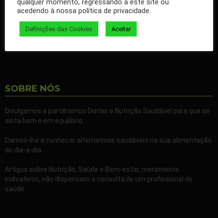
qualquer momento, regressando a este site ou
nossos artigos no seu Facebook.
acedendo à nossa política de privacidade.
Partilhe também a nossa página com todos os seus familiares e
Definições das Cookies
Aceitar
amigos.
SOBRE NÓS
Divulgamos e partilhamos Dietas e Nutrição Saudável para que se
sinta bem e em equilibrio.
Damos-lhe a conhecer alternativas saudáveis na sua alimentação
do dia-a-dia.
Artigos sobre Nutrição, Saúde e Bem-estar, meramente
indicativos, não dispensam a consulta de um profissional de
saúde.