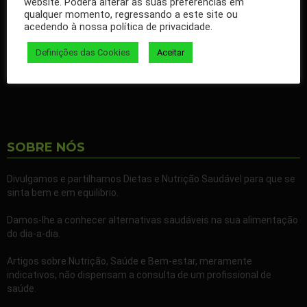
website. Poderá alterar as suas preferências em
qualquer momento, regressando a este site ou
Ao seguir a nossa página passa a receber gratuitamente os
acedendo à nossa política de privacidade.
nossos artigos no seu Facebook.
Definições das Cookies
Aceitar
Partilhe também a nossa página com todos os seus familiares e
amigos.
SOBRE NÓS
Divulgamos e partilhamos Dietas e Nutrição Saudável para que se
sinta bem e em equilibrio.
Damos-lhe a conhecer alternativas saudáveis na sua alimentação
do dia-a-dia.
Artigos sobre Nutrição, Saúde e Bem-estar, meramente
indicativos, não dispensam a consulta de um profissional de
saúde.