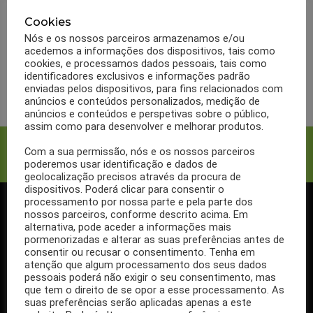
Sementes de girassol: que
benefícios tem para a
Cookies
Nós e os nossos parceiros armazenamos e/ou
saúde
acedemos a informações dos dispositivos, tais como
cookies, e processamos dados pessoais, tais como
identificadores exclusivos e informações padrão
LER MAIS
enviadas pelos dispositivos, para fins relacionados com
anúncios e conteúdos personalizados, medição de
anúncios e conteúdos e perspetivas sobre o público,
assim como para desenvolver e melhorar produtos.
Facebook
Twitter
Com a sua permissão, nós e os nossos parceiros
poderemos usar identificação e dados de
geolocalização precisos através da procura de
dispositivos. Poderá clicar para consentir o
processamento por nossa parte e pela parte dos
nossos parceiros, conforme descrito acima. Em
SIGA-NOS NO FACEBOOK
alternativa, pode aceder a informações mais
pormenorizadas e alterar as suas preferências antes de
consentir ou recusar o consentimento. Tenha em
atenção que algum processamento dos seus dados
pessoais poderá não exigir o seu consentimento, mas
que tem o direito de se opor a esse processamento. As
Se ainda não segue a nossa página de Facebook, não espere mais!
suas preferências serão aplicadas apenas a este
Basta clicar no botão Seguir em cima.