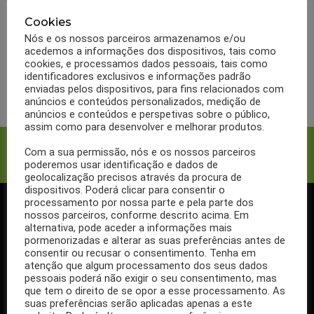
0
Partilhas
302
Visualizações
SAÚDE
5 sintomas de falta de
Cookies
Nós e os nossos parceiros armazenamos e/ou
cálcio
acedemos a informações dos dispositivos, tais como
cookies, e processamos dados pessoais, tais como
identificadores exclusivos e informações padrão
LER MAIS
enviadas pelos dispositivos, para fins relacionados com
anúncios e conteúdos personalizados, medição de
anúncios e conteúdos e perspetivas sobre o público,
assim como para desenvolver e melhorar produtos.
Facebook
Twitter
Com a sua permissão, nós e os nossos parceiros
poderemos usar identificação e dados de
geolocalização precisos através da procura de
dispositivos. Poderá clicar para consentir o
processamento por nossa parte e pela parte dos
nossos parceiros, conforme descrito acima. Em
SIGA-NOS NO FACEBOOK
alternativa, pode aceder a informações mais
pormenorizadas e alterar as suas preferências antes de
consentir ou recusar o consentimento. Tenha em
atenção que algum processamento dos seus dados
pessoais poderá não exigir o seu consentimento, mas
que tem o direito de se opor a esse processamento. As
Se ainda não segue a nossa página de Facebook, não espere mais!
suas preferências serão aplicadas apenas a este
Basta clicar no botão Seguir em cima.