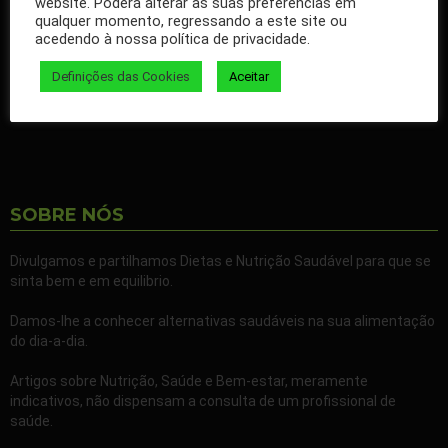
website. Poderá alterar as suas preferências em
qualquer momento, regressando a este site ou
Ao seguir a nossa página passa a receber gratuitamente os
acedendo à nossa política de privacidade.
nossos artigos no seu Facebook.
Definições das Cookies
Aceitar
Partilhe também a nossa página com todos os seus familiares e
amigos.
SOBRE NÓS
Divulgamos e partilhamos Dietas e Nutrição Saudável para que se
sinta bem e em equilibrio.
Damos-lhe a conhecer alternativas saudáveis na sua alimentação
do dia-a-dia.
Artigos sobre Nutrição, Saúde e Bem-estar, meramente
indicativos, não dispensam a consulta de um profissional de
saúde.