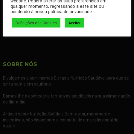
website. Poderá alterar as suas preferências em
qualquer momento, regressando a este site ou
Ao seguir a nossa página passa a receber gratuitamente os
acedendo à nossa política de privacidade.
nossos artigos no seu Facebook.
Definições das Cookies
Aceitar
Partilhe também a nossa página com todos os seus familiares e
amigos.
SOBRE NÓS
Divulgamos e partilhamos Dietas e Nutrição Saudável para que se
sinta bem e em equilibrio.
Damos-lhe a conhecer alternativas saudáveis na sua alimentação
do dia-a-dia.
Artigos sobre Nutrição, Saúde e Bem-estar, meramente
indicativos, não dispensam a consulta de um profissional de
saúde.