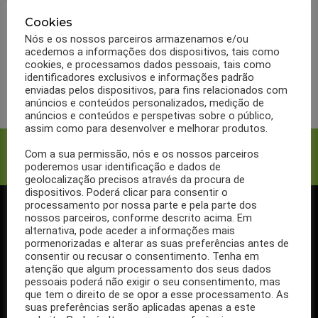
Como fazer sopa de
tomate e lentilhas
Cookies
Nós e os nossos parceiros armazenamos e/ou
indicada para diabéticos
acedemos a informações dos dispositivos, tais como
cookies, e processamos dados pessoais, tais como
identificadores exclusivos e informações padrão
LER MAIS
enviadas pelos dispositivos, para fins relacionados com
anúncios e conteúdos personalizados, medição de
anúncios e conteúdos e perspetivas sobre o público,
assim como para desenvolver e melhorar produtos.
Facebook
Twitter
Com a sua permissão, nós e os nossos parceiros
poderemos usar identificação e dados de
geolocalização precisos através da procura de
dispositivos. Poderá clicar para consentir o
processamento por nossa parte e pela parte dos
nossos parceiros, conforme descrito acima. Em
SIGA-NOS NO FACEBOOK
alternativa, pode aceder a informações mais
pormenorizadas e alterar as suas preferências antes de
consentir ou recusar o consentimento. Tenha em
atenção que algum processamento dos seus dados
pessoais poderá não exigir o seu consentimento, mas
que tem o direito de se opor a esse processamento. As
Se ainda não segue a nossa página de Facebook, não espere mais!
suas preferências serão aplicadas apenas a este
Basta clicar no botão Seguir em cima.