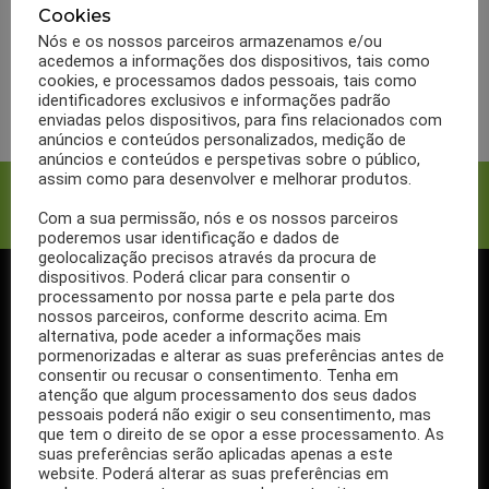
beringela indicada para
Cookies
reduzir o colesterol
Nós e os nossos parceiros armazenamos e/ou
acedemos a informações dos dispositivos, tais como
cookies, e processamos dados pessoais, tais como
LER MAIS
identificadores exclusivos e informações padrão
enviadas pelos dispositivos, para fins relacionados com
anúncios e conteúdos personalizados, medição de
anúncios e conteúdos e perspetivas sobre o público,
assim como para desenvolver e melhorar produtos.
Facebook
Twitter
Com a sua permissão, nós e os nossos parceiros
poderemos usar identificação e dados de
geolocalização precisos através da procura de
dispositivos. Poderá clicar para consentir o
processamento por nossa parte e pela parte dos
SIGA-NOS NO FACEBOOK
nossos parceiros, conforme descrito acima. Em
alternativa, pode aceder a informações mais
pormenorizadas e alterar as suas preferências antes de
consentir ou recusar o consentimento. Tenha em
atenção que algum processamento dos seus dados
pessoais poderá não exigir o seu consentimento, mas
Se ainda não segue a nossa página de Facebook, não espere mais!
que tem o direito de se opor a esse processamento. As
Basta clicar no botão Seguir em cima.
suas preferências serão aplicadas apenas a este
website. Poderá alterar as suas preferências em
Ao seguir a nossa página passa a receber gratuitamente os