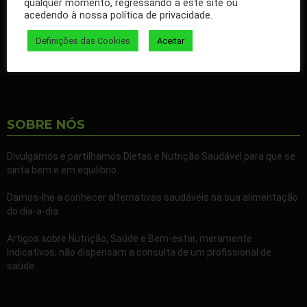
qualquer momento, regressando a este site ou
nossos artigos no seu Facebook.
acedendo à nossa política de privacidade.
Partilhe também a nossa página com todos os seus familiares e
Definições das Cookies
Aceitar
amigos.
SOBRE NÓS
Divulgamos e partilhamos Dietas e Nutrição Saudável para que se
sinta bem e em equilibrio.
Damos-lhe a conhecer alternativas saudáveis na sua alimentação
do dia-a-dia.
Artigos sobre Nutrição, Saúde e Bem-estar, meramente
indicativos, não dispensam a consulta de um profissional de
saúde.