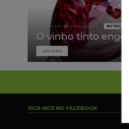
0
Partilhas
496
Visualizações
NUTRIÇÃO
O vinho tinto engo
LER MAIS
SIGA-NOS NO FACEBOOK