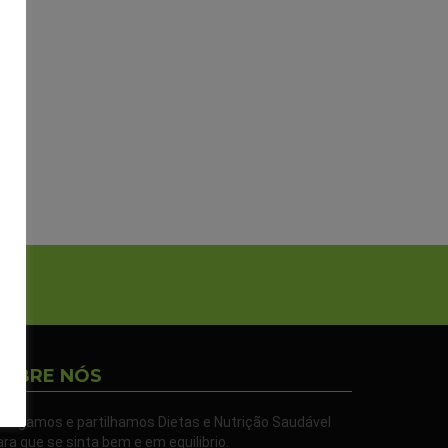
SOBRE NÓS
ivulgamos e partilhamos Dietas e Nutrição Saudável
ara que se sinta bem e em equilibrio.