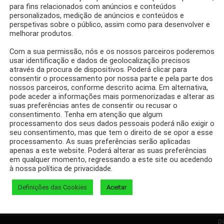
para fins relacionados com anúncios e conteúdos
personalizados, medição de anúncios e conteúdos e
perspetivas sobre o público, assim como para desenvolver e
melhorar produtos.
Com a sua permissão, nós e os nossos parceiros poderemos
rda?
usar identificação e dados de geolocalização precisos
através da procura de dispositivos. Poderá clicar para
consentir o processamento por nossa parte e pela parte dos
nossos parceiros, conforme descrito acima. Em alternativa,
pode aceder a informações mais pormenorizadas e alterar as
suas preferências antes de consentir ou recusar o
consentimento. Tenha em atenção que algum
processamento dos seus dados pessoais poderá não exigir o
seu consentimento, mas que tem o direito de se opor a esse
Facebook
Twitter
processamento. As suas preferências serão aplicadas
apenas a este website. Poderá alterar as suas preferências
em qualquer momento, regressando a este site ou acedendo
à nossa política de privacidade.
Definições das Cookies
Aceitar
D
p