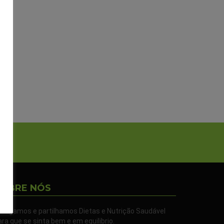
SOBRE NÓS
ivulgamos e partilhamos Dietas e Nutrição Saudável
ara que se sinta bem e em equilibrio.