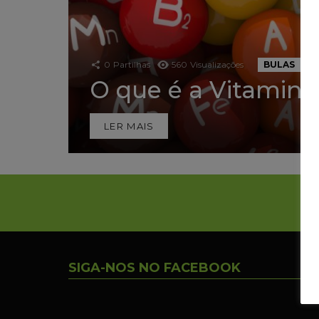
0
Partilhas
560
Visualizações
BULAS
IN
O que é a Vitamina
LER MAIS
SIGA-NOS NO FACEBOOK