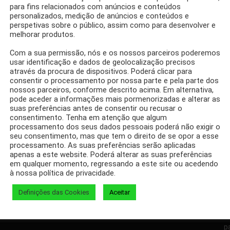
para fins relacionados com anúncios e conteúdos
personalizados, medição de anúncios e conteúdos e
perspetivas sobre o público, assim como para desenvolver e
melhorar produtos.
GREDIENTES
Com a sua permissão, nós e os nossos parceiros poderemos
 PP
usar identificação e dados de geolocalização precisos
através da procura de dispositivos. Poderá clicar para
consentir o processamento por nossa parte e pela parte dos
nossos parceiros, conforme descrito acima. Em alternativa,
pode aceder a informações mais pormenorizadas e alterar as
suas preferências antes de consentir ou recusar o
consentimento. Tenha em atenção que algum
processamento dos seus dados pessoais poderá não exigir o
seu consentimento, mas que tem o direito de se opor a esse
Facebook
Twitter
processamento. As suas preferências serão aplicadas
apenas a este website. Poderá alterar as suas preferências
em qualquer momento, regressando a este site ou acedendo
à nossa política de privacidade.
Definições das Cookies
Aceitar
D
p