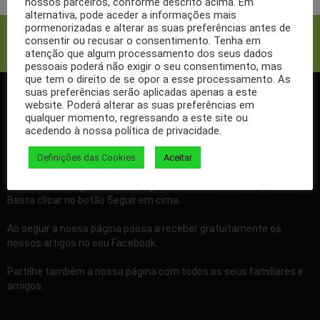
nossos parceiros, conforme descrito acima. Em
alternativa, pode aceder a informações mais
pormenorizadas e alterar as suas preferências antes de
Facebook
Twitter
consentir ou recusar o consentimento. Tenha em
atenção que algum processamento dos seus dados
pessoais poderá não exigir o seu consentimento, mas
que tem o direito de se opor a esse processamento. As
suas preferências serão aplicadas apenas a este
website. Poderá alterar as suas preferências em
SIGA-NOS NO FACEBOOK
qualquer momento, regressando a este site ou
acedendo à nossa política de privacidade.
Definições das Cookies
Aceitar
Se ainda não segue a nossa página de Facebook, não espere mais!
Basta clicar no botão Seguir em cima.
Ao seguir a nossa página passa a receber gratuitamente os
nossos artigos no seu Facebook.
Partilhe também a nossa página com todos os seus familiares e
amigos.