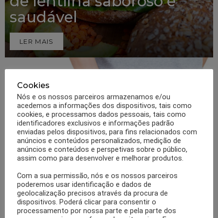
de lentilha saboroso e
saudável
LER MAIS
Cookies
Nós e os nossos parceiros armazenamos e/ou
acedemos a informações dos dispositivos, tais como
cookies, e processamos dados pessoais, tais como
identificadores exclusivos e informações padrão
enviadas pelos dispositivos, para fins relacionados com
anúncios e conteúdos personalizados, medição de
anúncios e conteúdos e perspetivas sobre o público,
0
Partilhas
368
Visualizações
OBESIDADE
assim como para desenvolver e melhorar produtos.
Excesso de peso causa hemorróidas
Com a sua permissão, nós e os nossos parceiros
externas
poderemos usar identificação e dados de
geolocalização precisos através da procura de
LER MAIS
dispositivos. Poderá clicar para consentir o
processamento por nossa parte e pela parte dos