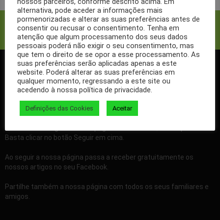
nossos parceiros, conforme descrito acima. Em
alternativa, pode aceder a informações mais
pormenorizadas e alterar as suas preferências antes de
Facebook
Twitter
consentir ou recusar o consentimento. Tenha em
atenção que algum processamento dos seus dados
pessoais poderá não exigir o seu consentimento, mas
que tem o direito de se opor a esse processamento. As
suas preferências serão aplicadas apenas a este
website. Poderá alterar as suas preferências em
SIGA-NOS NO FACEBOOK
qualquer momento, regressando a este site ou
acedendo à nossa política de privacidade.
Definições das Cookies
Aceitar
Se ainda não segue a nossa página de Facebook, não espere mais!
Basta clicar no botão Seguir em cima.
Ao seguir a nossa página passa a receber gratuitamente os
nossos artigos no seu Facebook.
Partilhe também a nossa página com todos os seus familiares e
amigos.