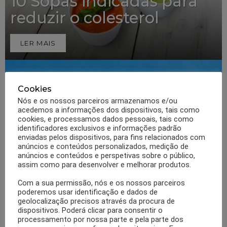
10 Sopas indicadas para
reduzir o colesterol
LER MAIS
Cookies
Nós e os nossos parceiros armazenamos e/ou
acedemos a informações dos dispositivos, tais como
cookies, e processamos dados pessoais, tais como
identificadores exclusivos e informações padrão
enviadas pelos dispositivos, para fins relacionados com
anúncios e conteúdos personalizados, medição de
anúncios e conteúdos e perspetivas sobre o público,
0
Partilhas
463
Visualizações
PERDER PESO
assim como para desenvolver e melhorar produtos.
Como fazer a dieta da sopa,
Com a sua permissão, nós e os nossos parceiros
funciona?
poderemos usar identificação e dados de
geolocalização precisos através da procura de
LER MAIS
dispositivos. Poderá clicar para consentir o
processamento por nossa parte e pela parte dos