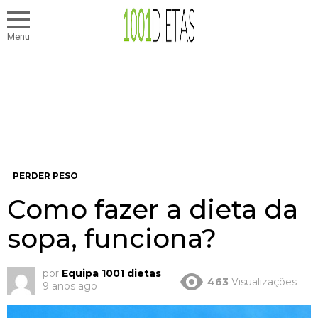
Menu
PERDER PESO
Como fazer a dieta da
sopa, funciona?
por
Equipa 1001 dietas
463
Visualizações
9 anos ago