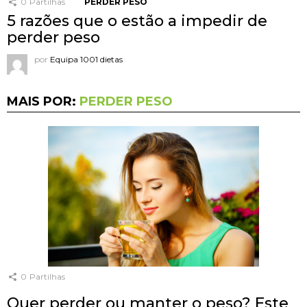
0
Partilhas
PERDER PESO
5 razões que o estão a impedir de
perder peso
por
Equipa 1001 dietas
MAIS POR:
PERDER PESO
0
Partilhas
Quer perder ou manter o peso? Este