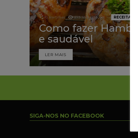
0
Partilhas
273
Visualizações
RECEITAS
Como fazer Hambúr
e saudável
LER MAIS
SIGA-NOS NO FACEBOOK