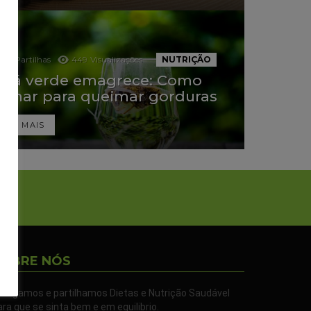
0
Partilhas
449
Visualizações
NUTRIÇÃO
Chá verde emagrece: Como
tomar para queimar gorduras
LER MAIS
SOBRE NÓS
ivulgamos e partilhamos Dietas e Nutrição Saudável
ara que se sinta bem e em equilibrio.