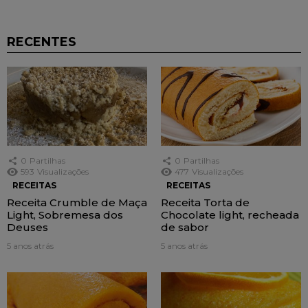
RECENTES
0
Partilhas
0
Partilhas
593
Visualizações
477
Visualizações
RECEITAS
RECEITAS
Receita Crumble de Maça
Receita Torta de
Light, Sobremesa dos
Chocolate light, recheada
Deuses
de sabor
5 anos atrás
5 anos atrás