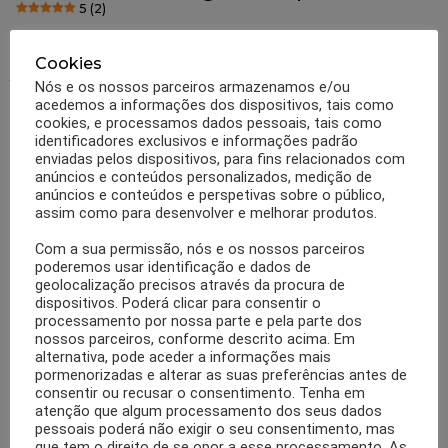
5 (2)
Muitas pessoas procuram as melhores opções alimentares para garantir
Cookies
que cumprem os seus objetivos de perda de peso. Os alimentos
termogénicos podem ser fortes aliados neste processo. Venha com o
Nós e os nossos parceiros armazenamos e/ou
1001 Dietas conhecer os melhores alimentos termogénicos. Se já
acedemos a informações dos dispositivos, tais como
pesquisou qual é a melhor opção de pequenos almoços saudáveis para
cookies, e processamos dados pessoais, tais como
MAIS
as suas férias ou explorou as melhores […]
identificadores exclusivos e informações padrão
enviadas pelos dispositivos, para fins relacionados com
por
Equipa 1001 dietas
anúncios e conteúdos personalizados, medição de
6 anos atrás
anúncios e conteúdos e perspetivas sobre o público,
assim como para desenvolver e melhorar produtos.
Com a sua permissão, nós e os nossos parceiros
poderemos usar identificação e dados de
geolocalização precisos através da procura de
dispositivos. Poderá clicar para consentir o
processamento por nossa parte e pela parte dos
nossos parceiros, conforme descrito acima. Em
alternativa, pode aceder a informações mais
pormenorizadas e alterar as suas preferências antes de
consentir ou recusar o consentimento. Tenha em
atenção que algum processamento dos seus dados
pessoais poderá não exigir o seu consentimento, mas
que tem o direito de se opor a esse processamento. As