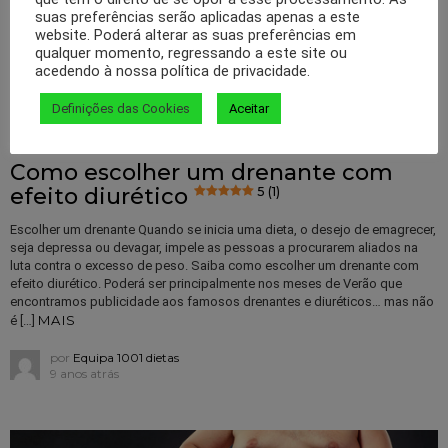
suas preferências serão aplicadas apenas a este
website. Poderá alterar as suas preferências em
qualquer momento, regressando a este site ou
acedendo à nossa política de privacidade.
Definições das Cookies
Aceitar
0
Partilhas
548
Visualizações
PERDER PESO
Como escolher um drenante com
efeito diurético
5 (1)
Escolher um drenante Quando se inicia uma dieta, o desejo de emagrecer,
seja depressa ou devagar, impele as pessoas a procurarem aliados na
luta contra o excesso de peso. Saiba como escolher um drenante com
efeito diurético. Poderá ser principalmente nos meses de Verão que
encontramos publicidade aos famosos drenantes e diuréticos… mas não
MAIS
é […]
por
Equipa 1001 dietas
9 anos atrás