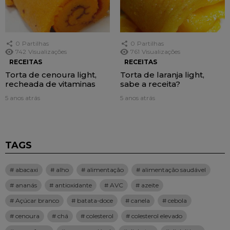
0
Partilhas
0
Partilhas
742
Visualizações
761
Visualizações
RECEITAS
RECEITAS
Torta de cenoura light,
Torta de laranja light,
recheada de vitaminas
sabe a receita?
5 anos atrás
5 anos atrás
TAGS
abacaxi
alho
alimentação
alimentação saudável
ananás
antioxidante
AVC
azeite
Açúcar branco
batata-doce
canela
cebola
cenoura
chá
colesterol
colesterol elevado