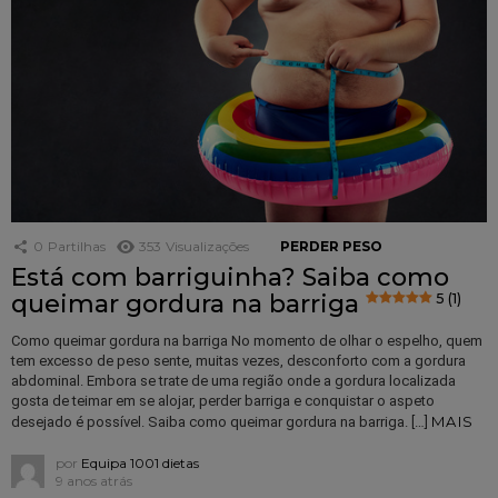
0
Partilhas
353
Visualizações
PERDER PESO
Está com barriguinha? Saiba como
queimar gordura na barriga
5 (1)
Como queimar gordura na barriga No momento de olhar o espelho, quem
tem excesso de peso sente, muitas vezes, desconforto com a gordura
abdominal. Embora se trate de uma região onde a gordura localizada
gosta de teimar em se alojar, perder barriga e conquistar o aspeto
MAIS
desejado é possível. Saiba como queimar gordura na barriga. […]
por
Equipa 1001 dietas
9 anos atrás