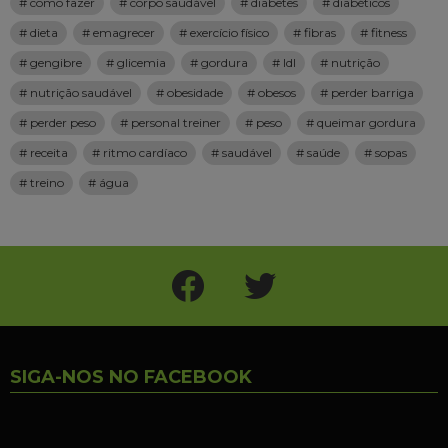
como fazer
corpo saudável
diabetes
diabéticos
dieta
emagrecer
exercício físico
fibras
fitness
gengibre
glicemia
gordura
ldl
nutrição
nutrição saudável
obesidade
obesos
perder barriga
perder peso
personal treiner
peso
queimar gordura
receita
ritmo cardíaco
saudável
saúde
sopas
treino
água
Facebook
Twitter
SIGA-NOS NO FACEBOOK