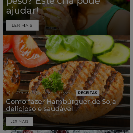
peso? Este chá pode
ajudar!
LER MAIS
0
Partilhas
273
Visualizações
RECEITAS
Como fazer Hambúrguer de Soja
delicioso e saudável
LER MAIS